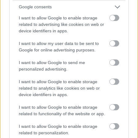
τέχνης και θρησκευτικής παράδοσης.
Google consents
I want to allow Google to enable storage
Μονή Κύκκου
related to advertising like cookies on web or
device identifiers in apps.
Ανάμεσα στα σημαντικότερα θρησκευτικά μνημεία
I want to allow my user data to be sent to
Google for online advertising purposes.
της Κύπρου ξεχωρίζει
η Ιερά Μονή Κύκκου, που
βρίσκεται στο ορεινό σύμπλεγμα του Τροόδους.
I want to allow Google to send me
personalized advertising.
Η μονή είναι αφιερωμένη στην Παναγία και
φιλοξενεί μία από τις πιο γνωστές εικόνες της
I want to allow Google to enable storage
related to analytics like cookies on web or
Ορθοδοξίας, η οποία αποδίδεται στον Απόστολο
device identifiers in apps.
Λουκά. Αποτελεί σημαντικό προσκύνημα αλλά και
I want to allow Google to enable storage
αξιοθέατο ιδιαίτερης αρχιτεκτονικής αξίας.
related to functionality of the website or app.
Λευκωσία και τα Ενετικά Τείχη
I want to allow Google to enable storage
related to personalization.