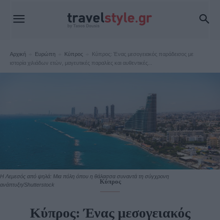
Αρχική
Ευρώπη
Κύπρος
Κύπρος: Ένας μεσογειακός παράδεισος με
ιστορία χιλιάδων ετών, μαγευτικές παραλίες και αυθεντικές...
Η Λεμεσός από ψηλά: Μια πόλη όπου η θάλασσα συναντά τη σύγχρονη
Κύπρος
ανάπτυξη/Shutterstock
Κύπρος: Ένας μεσογειακός