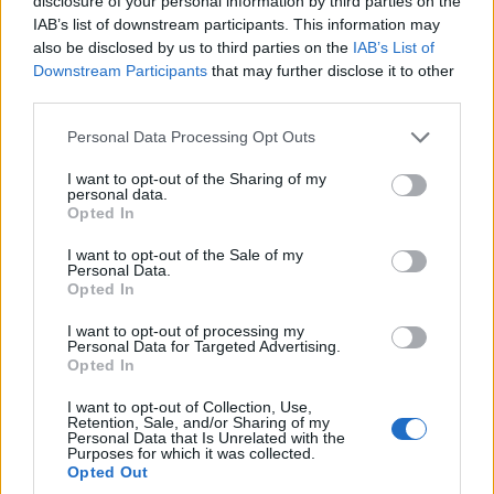
disclosure of your personal information by third parties on the
IAB’s list of downstream participants. This information may
also be disclosed by us to third parties on the
IAB’s List of
Downstream Participants
that may further disclose it to other
third parties.
Please note that this website/app uses one or more Google
Personal Data Processing Opt Outs
services and may gather and store information including but
not limited to your visit or usage behaviour. You may click to
I want to opt-out of the Sharing of my
personal data.
Χοιροκοιτία, ένας από τους σημαντικότερους νεολιθικούς οικισμούς της
grant or deny consent to Google and its third-party tags to
Opted In
Ανατολικής Μεσογείου και Μνημείο Παγκόσμιας Κληρονομιάς της
use your data for below specified purposes in below Google
UNESCO/Shutterstock
consent section.
I want to opt-out of the Sale of my
Personal Data.
Οι Βυζαντινές Εκκλησίες του Τροόδους
Opted In
I want to opt-out of processing my
Η οροσειρά του Τροόδους φιλοξενεί δέκα
Personal Data for Targeted Advertising.
Opted In
βυζαντινές εκκλησίες
που έχουν αναγνωριστεί
I want to opt-out of Collection, Use,
από την UNESCO για τη μοναδική αρχιτεκτονική
Retention, Sale, and/or Sharing of my
Personal Data that Is Unrelated with the
και τις εξαιρετικές τοιχογραφίες τους. Οι εκκλησίες
Purposes for which it was collected.
Opted Out
αυτές αποτελούν ανεκτίμητα δείγματα βυζαντινής