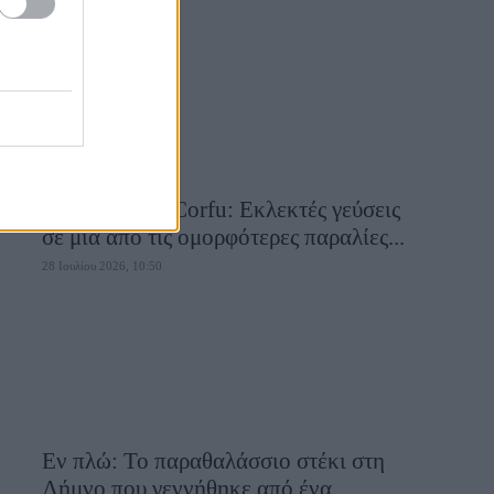
28 Ιουλίου 2026, 10:58
Aiolia Avlaki Corfu: Εκλεκτές γεύσεις
σε μία από τις ομορφότερες παραλίες...
28 Ιουλίου 2026, 10:50
Εν πλώ: Το παραθαλάσσιο στέκι στη
Λήμνο που γεννήθηκε από ένα...