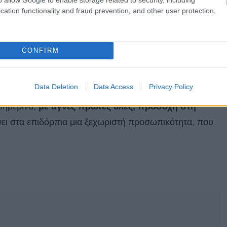
cation functionality and fraud prevention, and other user protection.
CONFIRM
 La Dulcina
Data Deletion
Data Access
Privacy Policy
θημερινά,
με αγνές πρώτες ύλες, προσοχή στη
ίνει στα επιδόρπια μια ξεχωριστή προσωπικότητα, που