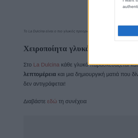
authenti
To La Dulcina είναι ο πιο γλυκός προορισμός στο Ρέθυμνο
Χειροποίητα γλυκά με υπογραφή
Στο
La Dulcina
κάθε γλυκό παρασκευάζεται κα
λεπτομέρεια
και μια δημιουργική ματιά που δ
δεν αντιγράφεται!
Διαβάστε
εδώ
τη συνέχεια