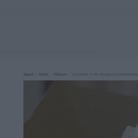
Αρχική
Κρήτη
Ρέθυμνο
La Dulcina: Η πιο σύγχρονη γλυκιά πρότασ