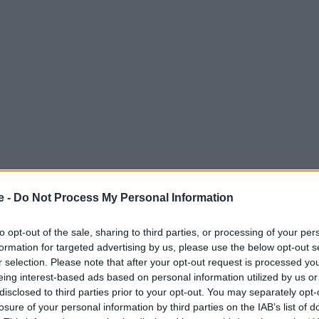
e -
Do Not Process My Personal Information
to opt-out of the sale, sharing to third parties, or processing of your per
ης πόλης
formation for targeted advertising by us, please use the below opt-out s
r selection. Please note that after your opt-out request is processed y
eing interest-based ads based on personal information utilized by us or
ση της πόλης συναντά τη δημιουργικότητα της νέας
disclosed to third parties prior to your opt-out. You may separately opt-
φει καθημερινά τις πιο γλυκιές ιστορίες!
Το
La
losure of your personal information by third parties on the IAB’s list of