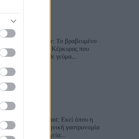
Toula’s Seaside: Το βραβευμένο
εστιατόριο της Κέρκυρας που
μετατρέπει κάθε γεύμα...
28 Ιουλίου 2026, 11:05
Cavos Restaurant: Εκεί όπου η
αυθεντική ελληνική γαστρονομία
συναντά τη μαγεία...