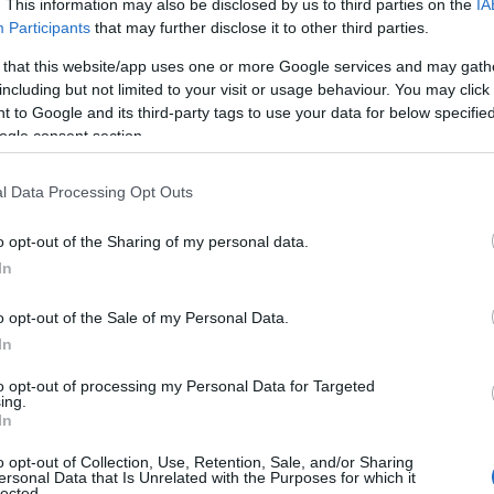
. This information may also be disclosed by us to third parties on the
IA
ι μια φρέσκια, premium αισθητική στη ζαχαροπλαστική
Participants
that may further disclose it to other third parties.
ος γλυκός προορισμός του τόπου
.
 that this website/app uses one or more Google services and may gath
including but not limited to your visit or usage behaviour. You may click 
 Advertisement -
 to Google and its third-party tags to use your data for below specifi
ogle consent section.
l Data Processing Opt Outs
o opt-out of the Sharing of my personal data.
In
o opt-out of the Sale of my Personal Data.
In
to opt-out of processing my Personal Data for Targeted
ing.
In
o opt-out of Collection, Use, Retention, Sale, and/or Sharing
ersonal Data that Is Unrelated with the Purposes for which it
lected.