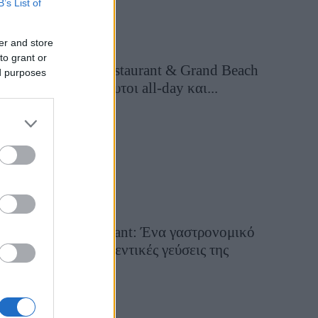
B’s List of
er and store
to grant or
Grand Asia Restaurant & Grand Beach
ed purposes
Club: Οι απόλυτοι all-day και...
2 ημέρες πριν
Tsapis Restaurant: Ένα γαστρονομικό
ταξίδι στις αυθεντικές γεύσεις της
Σίφνου!
29 Ιουλίου 2026, 9:54