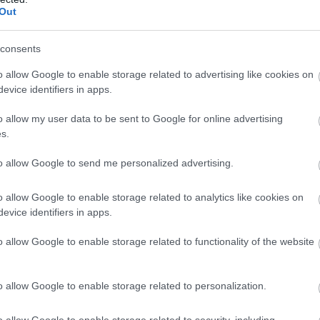
Out
consents
o allow Google to enable storage related to advertising like cookies on
evice identifiers in apps.
o allow my user data to be sent to Google for online advertising
s.
to allow Google to send me personalized advertising.
o allow Google to enable storage related to analytics like cookies on
evice identifiers in apps.
εδώ η ποιότητα δεν είναι διαπραγματεύσιμη
. Το
o allow Google to enable storage related to functionality of the website
ύλες επιλέγονται με αυστηρά κριτήρια και κάθε γλυκό
χνη που δημιουργεί, όχι απλώς παρασκευάζει.
o allow Google to enable storage related to personalization.
o allow Google to enable storage related to security, including