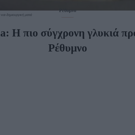
Ρέθυμνο
και δημιουργική ματιά
a: Η πιο σύγχρονη γλυκιά π
Ρέθυμνο