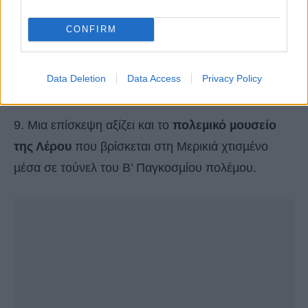
CONFIRM
Data Deletion
Data Access
Privacy Policy
9. Μια επίσκεψη αξίζει και το
πολεµικό µουσείο
της Λέρου
που βρίσκεται στη Μερικιά χτισµένο
µέσα σε τούνελ του Β’ Παγκοσµίου πολέµου.