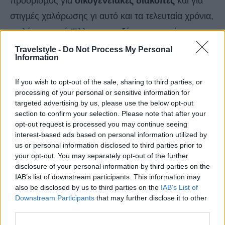
προορισµός για
οικογενειακές διακοπές
και για
στιγµές χαλάρωσης γι αυτό και τα τελευταία χρόνια,
επιλέγεται από Έλληνες και ξένους επισκέπτες
τους οποίους εντυπωσιάζουν τα γραφικά χωριά
Travelstyle -
Do Not Process My Personal
Information
αλλά και οι χαλαροί ρυθµοί στα ταβερνάκια µε τους
παραδοσιακούς µεζέδες και το φρέσκο ψάρι δίπλα
If you wish to opt-out of the sale, sharing to third parties, or
processing of your personal or sensitive information for
στο κύµα.
targeted advertising by us, please use the below opt-out
section to confirm your selection. Please note that after your
opt-out request is processed you may continue seeing
interest-based ads based on personal information utilized by
us or personal information disclosed to third parties prior to
your opt-out. You may separately opt-out of the further
disclosure of your personal information by third parties on the
IAB’s list of downstream participants. This information may
also be disclosed by us to third parties on the
IAB’s List of
Downstream Participants
that may further disclose it to other
third parties.