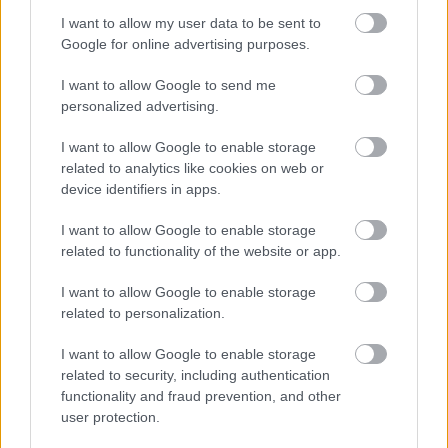
8. Πηγαίνετε στο
Κάστρο της Παναγίας
που
I want to allow my user data to be sent to
Google for online advertising purposes.
δεσπόζει στο βουνό Απιτίκι πάνω από τον Πλάτανο
και χτίστηκε τον 11ο αιώνα. Ακριβώς απέναντι
I want to allow Google to send me
personalized advertising.
βρίσκεται το
Κλειδί
το ψηλότερο σηµείο του νησιού
από όπου η θέα είναι εκθαµβωτική!
I want to allow Google to enable storage
related to analytics like cookies on web or
device identifiers in apps.
I want to allow Google to enable storage
related to functionality of the website or app.
I want to allow Google to enable storage
related to personalization.
I want to allow Google to enable storage
related to security, including authentication
functionality and fraud prevention, and other
user protection.