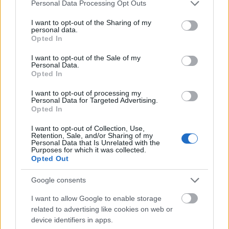
Please note that this website/app uses one or more Google
Personal Data Processing Opt Outs
services and may gather and store information including but
not limited to your visit or usage behaviour. You may click to
I want to opt-out of the Sharing of my
personal data.
grant or deny consent to Google and its third-party tags to
Opted In
use your data for below specified purposes in below Google
consent section.
I want to opt-out of the Sale of my
Personal Data.
Opted In
I want to opt-out of processing my
Personal Data for Targeted Advertising.
Opted In
7. Μια βόλτα πρέπει σίγουρα να κάνετε στην
I want to opt-out of Collection, Use,
αρχαιότερη συνοικία και παλιά πρωτεύουσα του
Retention, Sale, and/or Sharing of my
Personal Data that Is Unrelated with the
νησιού, τον
Πλάτανο
, που απέχει µόλις 10 λεπτά
Purposes for which it was collected.
Opted Out
µε τα πόδια από το λιµάνι και είναι ιδανικό για…
εξερεύνηση, καθώς είναι γεµάτο µε µεγάλα
Google consents
παραδοσιακά αρχοντικά και σπίτια, περισσότερα
I want to allow Google to enable storage
related to advertising like cookies on web or
από τα οποία τώρα πια είναι ερειπωµένα.
device identifiers in apps.