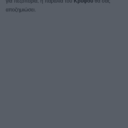
για πεζοπορία, η παραλία του
Κρυφού
θα σας
αποζημιώσει.