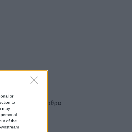
sonal or
Τελευταία Άρθρα
ection to
ou may
 personal
out of the
 downstream