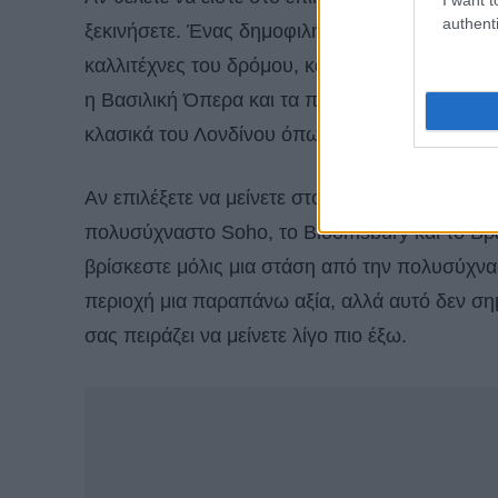
authenti
ξεκινήσετε. Ένας δημοφιλής προορισμός για λ
καλλιτέχνες του δρόμου, καταστήματα υψηλής π
η Βασιλική Όπερα και τα πιο περιζήτητα εστιατ
κλασικά του Λονδίνου όπως Flatiron και The Iv
Αν επιλέξετε να μείνετε στο Covent Garden και
πολυσύχναστο Soho, το Bloomsbury και το Βρε
βρίσκεστε μόλις μια στάση από την πολυσύχνασ
περιοχή μια παραπάνω αξία, αλλά αυτό δεν σημα
σας πειράζει να μείνετε λίγο πιο έξω.