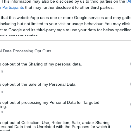
αι οδηγούς για τη διαμονή σας: Δείτε τα
καλύτερα
. This information may also be disclosed by us to third parties on the
IA
Participants
that may further disclose it to other third parties.
οικονομικά ξενοδοχεία
αλλά και τις λίστες με τα
 that this website/app uses one or more Google services and may gath
μένης με το
Soho (Σόχο)
.
including but not limited to your visit or usage behaviour. You may click 
 to Google and its third-party tags to use your data for below specifi
 Advertisement -
ogle consent section.
l Data Processing Opt Outs
o opt-out of the Sharing of my personal data.
In
o opt-out of the Sale of my Personal Data.
In
to opt-out of processing my Personal Data for Targeted
ing.
In
o opt-out of Collection, Use, Retention, Sale, and/or Sharing
ersonal Data that Is Unrelated with the Purposes for which it
lected.