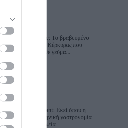
Toula’s Seaside: Το βραβευμένο
εστιατόριο της Κέρκυρας που
μετατρέπει κάθε γεύμα...
28 Ιουλίου 2026, 11:05
Cavos Restaurant: Εκεί όπου η
αυθεντική ελληνική γαστρονομία
συναντά τη μαγεία...