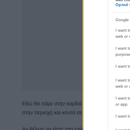
Opted 
Google 
I want t
web or d
I want t
purpose
I want 
I want t
web or d
I want t
Εδώ θα πάμε στην καρδιά του Λονδίνου, στο 
or app.
στην περιοχή και κοντά σε αυτή.
I want t
Αν θέλετε να είστε στο επίκεντρο όλων, τότε τ
I want t