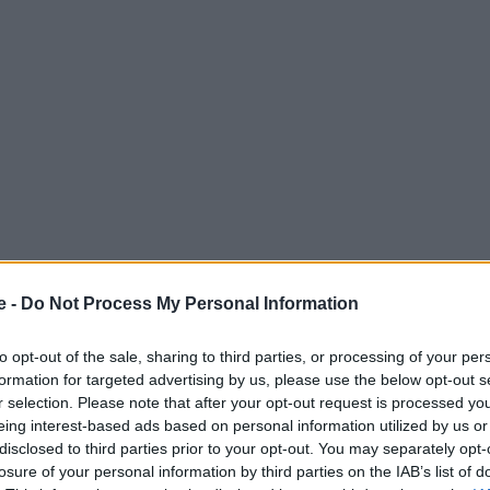
e -
Do Not Process My Personal Information
μαντικό μέρος του ταξιδιού είναι που να μείνετε και που
to opt-out of the sale, sharing to third parties, or processing of your per
formation for targeted advertising by us, please use the below opt-out s
 για να μην χαθείτε στο χάος… εδώ έχουμε τη λίστα μας
r selection. Please note that after your opt-out request is processed y
που θα φάτε τα καλύτερα fish n chips
και εδώ
eing interest-based ads based on personal information utilized by us or
disclosed to third parties prior to your opt-out. You may separately opt-
! Μετά τον πλήρη οδηγό φαγητού για το Λονδίνο
losure of your personal information by third parties on the IAB’s list of