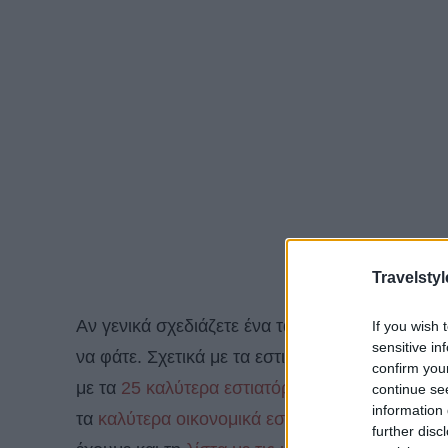
Travelstyl
Αν γενικά σχεδιάζετε ένα ταξίδι στο Λονδίνο ση
If you wish 
sensitive in
να φάτε. Σχετικά με τα εστιατόρια στο Λονδίνο
confirm you
με τα
25 καλύτερα εστιατόρια στο Λονδίνο
, εδώ
continue se
information 
τα
καλύτερα οικονομικά εστιατόρια στο Λονδίνο
further disc