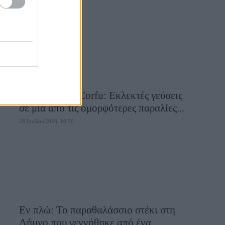
28 Ιουλίου 2026, 10:58
Aiolia Avlaki Corfu: Εκλεκτές γεύσεις
σε μία από τις ομορφότερες παραλίες...
28 Ιουλίου 2026, 10:50
Εν πλώ: Το παραθαλάσσιο στέκι στη
Λήμνο που γεννήθηκε από ένα...