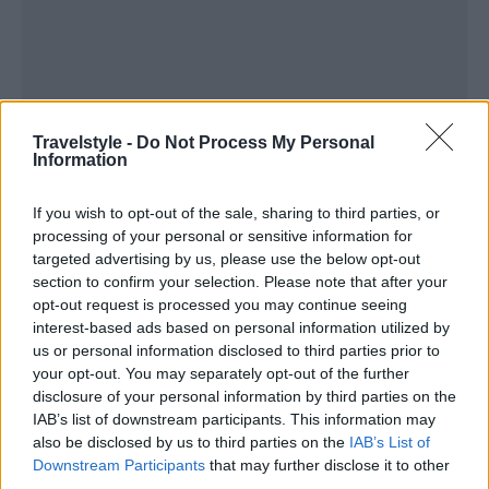
Travelstyle -
Do Not Process My Personal
Information
If you wish to opt-out of the sale, sharing to third parties, or
processing of your personal or sensitive information for
targeted advertising by us, please use the below opt-out
section to confirm your selection. Please note that after your
opt-out request is processed you may continue seeing
Διαμονή
interest-based ads based on personal information utilized by
us or personal information disclosed to third parties prior to
your opt-out. You may separately opt-out of the further
Η Μασσαλία διαθέτει εκπληκτικές επιλογές
disclosure of your personal information by third parties on the
διαμονής είτε σε ξενοδοχεία είτε
Airbnb
,
IAB’s list of downstream participants. This information may
also be disclosed by us to third parties on the
IAB’s List of
κατάλληλες για όλα τα γούστα. Μια πολύ καλή
Downstream Participants
that may further disclose it to other
επιλογή είναι το
Les Bords de Mer
(52 Corniche
third parties.