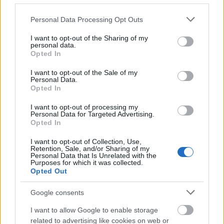
Kennedy; 00 33 413 943400 ) που σημαίνει
Please note that this website/app uses one or more Google
Personal Data Processing Opt Outs
services and may gather and store information including but
“παραθαλάσσιο”, το οποίο βρίσκεται στο τέλος της
not limited to your visit or usage behaviour. You may click to
I want to opt-out of the Sharing of my
παραλίας Catalan και όλα του τα δωμάτια, σε
personal data.
grant or deny consent to Google and its third-party tags to
Opted In
use your data for below specified purposes in below Google
παστέλ αποχρώσεις, με φυσικό ξύλο και ’50s vibe
consent section.
I want to opt-out of the Sale of my
να βλέπουν προς τη θάλασσα.
Personal Data.
Opted In
Φαγητό
I want to opt-out of processing my
Personal Data for Targeted Advertising.
Opted In
Η υπέροχη Μασσαλία βασίζεται κατά κύριο λόγο
I want to opt-out of Collection, Use,
Retention, Sale, and/or Sharing of my
στο ψάρι και τα φρέσκα λαχανικά. Το παραδοσιακό
Personal Data that Is Unrelated with the
Purposes for which it was collected.
πιάτο είναι η μπουγιαμπέσα (
bouillabaisse
), η
Opted Out
παραδοσιακή σούπα με θαλασσινά κ 5 διαφορετικά
Google consents
είδη ψαριού. Ένα άλλο μοναδικό πιάτο είναι τα
I want to allow Google to enable storage
“μύδια του ναυτικού” (
moules mariniere
) που
related to advertising like cookies on web or