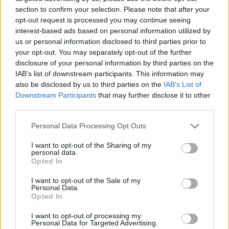
section to confirm your selection. Please note that after your
προσωπικό συνθέτουν το ιδανικό περιβάλλον για
opt-out request is processed you may continue seeing
να απολαύσουμε πλούσια ελληνική κουζίνα.
interest-based ads based on personal information utilized by
us or personal information disclosed to third parties prior to
your opt-out. You may separately opt-out of the further
disclosure of your personal information by third parties on the
IAB’s list of downstream participants. This information may
also be disclosed by us to third parties on the
IAB’s List of
Downstream Participants
that may further disclose it to other
third parties.
Please note that this website/app uses one or more Google
Personal Data Processing Opt Outs
services and may gather and store information including but
not limited to your visit or usage behaviour. You may click to
I want to opt-out of the Sharing of my
personal data.
grant or deny consent to Google and its third-party tags to
Opted In
use your data for below specified purposes in below Google
consent section.
I want to opt-out of the Sale of my
Personal Data.
Opted In
I want to opt-out of processing my
Personal Data for Targeted Advertising.