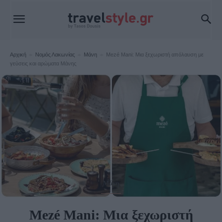
Αρχική
Νομός Λακωνίας
Μάνη
Mezé Mani: Μια ξεχωριστή απόλαυση με
γεύσεις και αρώματα Μάνης
Μάνη
Mezé Mani: Μια ξεχωριστή