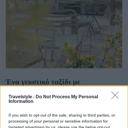
Ένα γευστικό ταξίδι με
απολαυστικούς παραδοσιακούς
Travelstyle -
Do Not Process My Personal
μεζέδες
Information
If you wish to opt-out of the sale, sharing to third parties, or
Στο λιμάνι του Αγίου Νικολάου, η γραφική
processing of your personal or sensitive information for
ατμόσφαιρα του μεζεδοπωλείου και το φιλικό
targeted advertising by us, please use the below opt-out