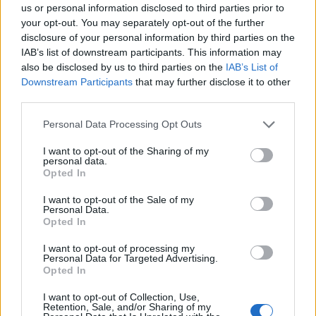
us or personal information disclosed to third parties prior to
your opt-out. You may separately opt-out of the further
disclosure of your personal information by third parties on the
IAB’s list of downstream participants. This information may
Έχουμε και λέμε… Ψάρια και οστρακοειδή,
also be disclosed by us to third parties on the
IAB’s List of
θαλασσινά, λαχταριστές αστακομακαρονάδες και
Downstream Participants
that may further disclose it to other
third parties.
γαριδομακαρονάδες αλλά και εξαιρετικές
ψαρόσουπες, ανάμεσα στις επιλογές του μενού και
Please note that this website/app uses one or more Google
Personal Data Processing Opt Outs
services and may gather and store information including but
δεν ξέρουμε τι να πρωτοδιαλέξουμε! Στον
not limited to your visit or usage behaviour. You may click to
I want to opt-out of the Sharing of my
personal data.
“ΜΠΟΥΝΟΣ ψαροσαβούρας” φτάνουν καθημερινά
grant or deny consent to Google and its third-party tags to
Opted In
use your data for below specified purposes in below Google
τα πιο φρέσκα ψάρια κατευθείαν από τις βάρκες
consent section.
I want to opt-out of the Sale of my
των ντόπιων ψαράδων, θαλασσινά και οστρακοειδή
Personal Data.
Opted In
του Αϊ Στράτη, της Σκύρου, του Ευβοϊκού και του
I want to opt-out of processing my
Κορινθιακού, που συνδυάζονται με τις άλλες
Personal Data for Targeted Advertising.
Opted In
άριστες πρώτες ύλες, μαγειρεύονται με γνώση και
αγάπη και σερβίρονται στο τραπέζι μας… χωρίς
I want to opt-out of Collection, Use,
Retention, Sale, and/or Sharing of my