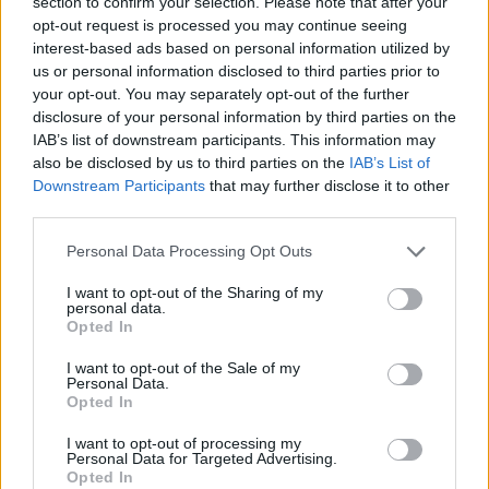
section to confirm your selection. Please note that after your
opt-out request is processed you may continue seeing
interest-based ads based on personal information utilized by
us or personal information disclosed to third parties prior to
your opt-out. You may separately opt-out of the further
disclosure of your personal information by third parties on the
IAB’s list of downstream participants. This information may
also be disclosed by us to third parties on the
IAB’s List of
Downstream Participants
that may further disclose it to other
third parties.
Please note that this website/app uses one or more Google
Personal Data Processing Opt Outs
services and may gather and store information including but
not limited to your visit or usage behaviour. You may click to
I want to opt-out of the Sharing of my
personal data.
grant or deny consent to Google and its third-party tags to
Opted In
use your data for below specified purposes in below Google
Η φιλοσοφία του ζαχαροπλαστείου βασίζεται σε
consent section.
I want to opt-out of the Sale of my
Personal Data.
παραδοσιακές συνταγές που περνούν από γενιά σε
Opted In
γενιά, με αγνά υλικά και έμφαση στην ισορροπία
I want to opt-out of processing my
της γεύσης. Κάθε γλυκό, όπως τονίζουν οι
Personal Data for Targeted Advertising.
Opted In