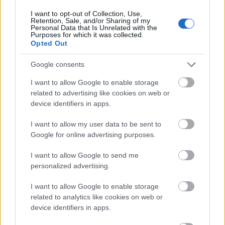
δημιουργοί του, αποτελεί «μια μικρή γιορτή
I want to opt-out of Collection, Use,
απόλαυσης».
Retention, Sale, and/or Sharing of my
Personal Data that Is Unrelated with the
Purposes for which it was collected.
Opted Out
Βραβευμένα μελομακάρονα και
κουραμπιέδες
Google consents
I want to allow Google to enable storage
Ιδιαίτερη φήμη έχουν αποκτήσει τα
related to advertising like cookies on web or
χριστουγεννιάτικα γλυκά του ΜΟΚΑ, που
device identifiers in apps.
ξεχωρίζουν για την ποιότητα και τη γεύση τους. Οι
I want to allow my user data to be sent to
χειροποίητοι κουραμπιέδες με εκλεκτό βούτυρο,
Google for online advertising purposes.
που έχουν διακριθεί σε διεθνή διοργάνωση στις
I want to allow Google to send me
Βρυξέλλες για την ισορροπία και το άρωμά τους,
personalized advertising.
τον κουραμπιέ τον βρίσκεις κάθε μέρα στα ράφια
I want to allow Google to enable storage
του καταστήματος. Αντίθετα, τα μελομακάρονα με
related to analytics like cookies on web or
device identifiers in apps.
αληθινό μέλι, που έχουν επίσης τιμηθεί για τη