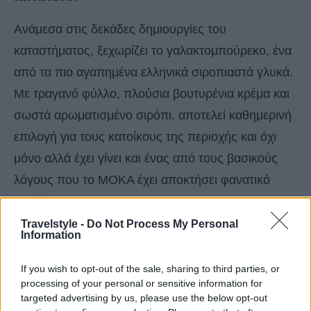
Ανάμεσα στις δεκάδες δημιουργίες του
καταστήματος, ξεχωρίζει το γαλακτομπούρεκο, ένα
από τα πιο αγαπημένα ελληνικά σιροπιαστά γλυκά.
Με τραγανό φύλλο, πλούσια βουτυρένια κρέμα και
σωστά αρωματισμένο σιρόπι, αποτελεί καθημερινή
επιλογή για τους κατοίκους της περιοχής και όχι
μόνο αλλά έχει γίνει και ένας από τους βασικούς
λόγους που το ΜΟΚΑ έχει αποκτήσει φανατικό
κοινό.
Travelstyle -
Do Not Process My Personal
Information
If you wish to opt-out of the sale, sharing to third parties, or
processing of your personal or sensitive information for
targeted advertising by us, please use the below opt-out