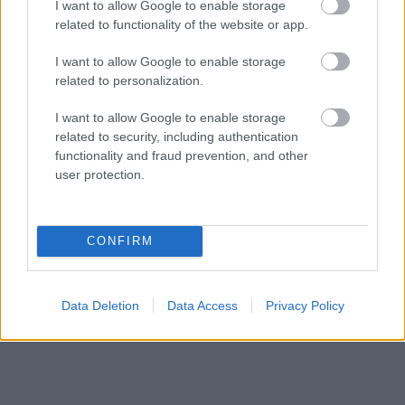
μοναδική τους γεύση, τα μελομακάρονα μονάχα τις
I want to allow Google to enable storage
related to functionality of the website or app.
γιορτές — γιατί κάποια πράγματα αξίζει να τα
περιμένεις.
I want to allow Google to enable storage
related to personalization.
Πρόκειται για προϊόντα που παρασκευάζονται με
I want to allow Google to enable storage
related to security, including authentication
αυθεντικές συνταγές και υλικά υψηλής ποιότητας,
functionality and fraud prevention, and other
διατηρώντας τη γεύση των ελληνικών γιορτών και
user protection.
της οικογενειακής παράδοσης.
CONFIRM
Data Deletion
Data Access
Privacy Policy