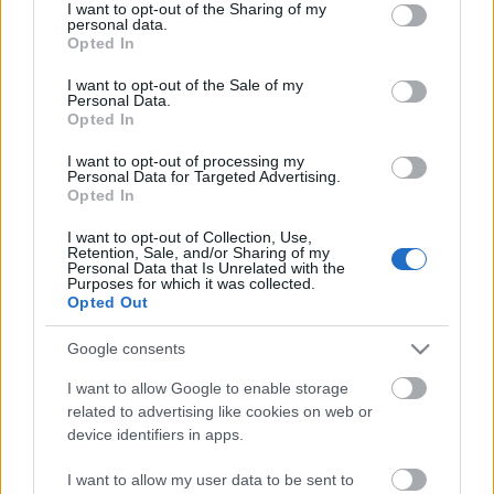
εξελισσόμενο urban παλμό.
Ανάμεσα στα πιο
not limited to your visit or usage behaviour. You may click to
I want to opt-out of the Sharing of my
personal data.
grant or deny consent to Google and its third-party tags to
elegant σημεία της πόλης, το
MY WAY Hotel &
Opted In
use your data for below specified purposes in below Google
Events
ξεχωρίζει ως μια εμπειρία φιλοξενίας που
consent section.
I want to opt-out of the Sale of my
Personal Data.
ισορροπεί ανάμεσα στην
άνεση, την αισθητική
Opted In
και τη σύγχρονη πολυτέλεια.
I want to opt-out of processing my
Personal Data for Targeted Advertising.
Opted In
MY WAY Hotel & Events:
I want to opt-out of Collection, Use,
Μοντέρνα φιλοξενία με θέα
Retention, Sale, and/or Sharing of my
Personal Data that Is Unrelated with the
θάλασσα
Purposes for which it was collected.
Opted Out
Google consents
Σε προνομιακή τοποθεσία, πολύ κοντά στο λιμάνι
I want to allow Google to enable storage
και στο κέντρο της Πάτρας, το ξενοδοχείο
MY WAY
related to advertising like cookies on web or
device identifiers in apps.
Hotel & Events
αποτελεί ιδανική επιλογή τόσο για
επαγγελματικά ταξίδια όσο και για αποδράσεις city
I want to allow my user data to be sent to