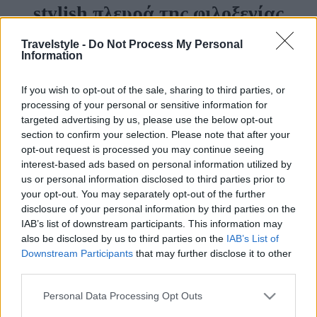
stylish πλευρά της φιλοξενίας
στην Πάτρα
Travelstyle -
Do Not Process My Personal
Information
Travelstyle Team
If you wish to opt-out of the sale, sharing to third parties, or
processing of your personal or sensitive information for
15 Μαΐου 2026, 10:52
targeted advertising by us, please use the below opt-out
section to confirm your selection. Please note that after your
opt-out request is processed you may continue seeing
interest-based ads based on personal information utilized by
us or personal information disclosed to third parties prior to
your opt-out. You may separately opt-out of the further
disclosure of your personal information by third parties on the
IAB’s list of downstream participants. This information may
also be disclosed by us to third parties on the
IAB’s List of
Η Πάτρα είναι μια πόλη με έντονο χαρακτήρα.
Downstream Participants
that may further disclose it to other
third parties.
Ζωντανή, σύγχρονη και γεμάτη αντιθέσεις, που
Please note that this website/app uses one or more Google
ενώνει τη
θαλάσσια αύρα της με έναν διαρκώς
Personal Data Processing Opt Outs
services and may gather and store information including but