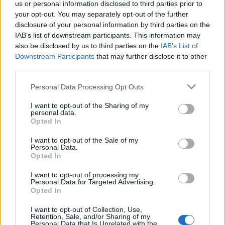
us or personal information disclosed to third parties prior to
your opt-out. You may separately opt-out of the further
disclosure of your personal information by third parties on the
IAB’s list of downstream participants. This information may
also be disclosed by us to third parties on the
IAB’s List of
Downstream Participants
that may further disclose it to other
third parties.
Please note that this website/app uses one or more Google
Personal Data Processing Opt Outs
services and may gather and store information including but
not limited to your visit or usage behaviour. You may click to
I want to opt-out of the Sharing of my
personal data.
grant or deny consent to Google and its third-party tags to
Opted In
use your data for below specified purposes in below Google
2) Μετά την ολοκλήρωση των έργων περίφραξης –
consent section.
I want to opt-out of the Sale of my
Personal Data.
­προστασίας, παράλληλα και κατά μήκος του ορίου
Opted In
της μορφολογικής ασυνέχειας, επιτρέπεται η
I want to opt-out of processing my
Personal Data for Targeted Advertising.
προσέγγιση στο κορυφαίο τμήμα του πρανούς και
Opted In
η θέαση, μόνο από τη θέση της υφιστάμενης
I want to opt-out of Collection, Use,
εξέδρας. Η τήρηση των ανωτέρω γίνονται με
Retention, Sale, and/or Sharing of my
Personal Data that Is Unrelated with the