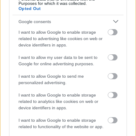
ευθύνη του αρμόδιου φορέα διαχείρισης της
Purposes for which it was collected.
Opted Out
περιοχής του Ναυαγίου (Δήμος Ζακύνθου)
Google consents
3) Την κατ’ εξαίρεση προσέγγιση στη ζώνη
I want to allow Google to enable storage
ελεύθερης πρόσβασης αποκλειστικά και μόνο σε
related to advertising like cookies on web or
device identifiers in apps.
περιπτώσεις έκτακτης ανάγκης και παροχής
βοήθειας
I want to allow my user data to be sent to
Google for online advertising purposes.
4) Την απαγόρευση της προσέγγισης – ­
I want to allow Google to send me
personalized advertising.
αγκυροβολίας κάθε πλωτού μηχανοκίνητου ή μη
μέσου από την ακτογραμμή (βραχώδη και
I want to allow Google to enable storage
related to analytics like cookies on web or
αμμώδη), εντός του όρμου του Ναυαγίου σε
device identifiers in apps.
απόσταση 50 μέτρων.
I want to allow Google to enable storage
related to functionality of the website or app.