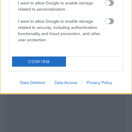
5) Την απαγόρευση λήψης θαλάσσιου λουτρού
I want to allow Google to enable storage
related to personalization.
από λουόμενους στη θαλάσσια περιοχή εσωτερικά
της νοητής γραμμής, η οποία ενώνει τα δύο (02)
I want to allow Google to enable storage
related to security, including authentication
άκρα (βόρειο και νότιο) του Όρμου «Ναυάγιο»
functionality and fraud prevention, and other
Ζακύνθου
user protection.
CONFIRM
Data Deletion
Data Access
Privacy Policy