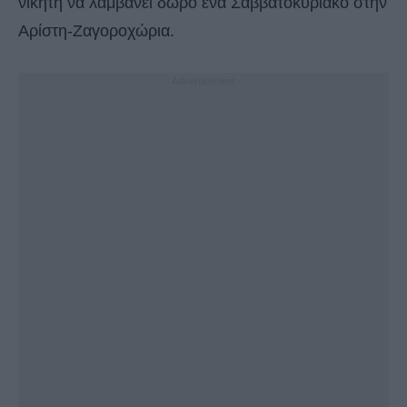
νικητή να λαμβάνει δώρο ένα Σαββατοκύριακο στην
Αρίστη-Ζαγοροχώρια.
- Advertisement -