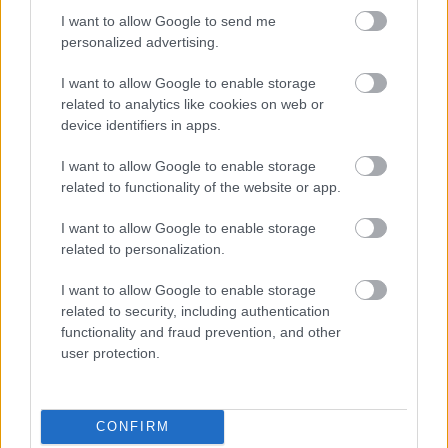
I want to allow Google to send me
personalized advertising.
I want to allow Google to enable storage
related to analytics like cookies on web or
device identifiers in apps.
I want to allow Google to enable storage
related to functionality of the website or app.
I want to allow Google to enable storage
related to personalization.
I want to allow Google to enable storage
Καθεμία από τις χαρακτηριστικές κατοικίες διαθέτει
related to security, including authentication
ξύλινα δάπεδα και ζεστά διακοσμημένο σαλόνι με
functionality and fraud prevention, and other
user protection.
τζάκι. Όλες οι μονάδες είναι ευρύχωρες και άρτια
εξοπλισμένες με DVD player, δορυφορική
τηλεόραση LCD και παράθυρα με ηχομόνωση. Τα
CONFIRM