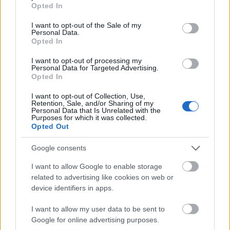
grant or deny consent to Google and its third-party tags to
Opted In
use your data for below specified purposes in below Google
consent section.
I want to opt-out of the Sale of my
Personal Data.
Opted In
Λεπτομέρειες για το Artistas Oikies
I want to opt-out of processing my
Personal Data for Targeted Advertising.
Το Artsista Houses προσφέρει κατοικίες, χτισμένες
Opted In
και διακοσμημένες σύμφωνα με τον χαρακτήρα της
I want to opt-out of Collection, Use,
περιοχής, με υπέροχη θέα στις βουνοκορφές της
Retention, Sale, and/or Sharing of my
Personal Data that Is Unrelated with the
Purposes for which it was collected.
Αστράκας και στο εθνικό πάρκο των
Opted Out
Ζαγοροχωρίων. Βρίσκεται στο δυτικό Ζαγόρι, στο
Google consents
χωριό Αρίστη. Παρέχεται δωρεάν Wi-Fi.
I want to allow Google to enable storage
related to advertising like cookies on web or
device identifiers in apps.
I want to allow my user data to be sent to
Google for online advertising purposes.