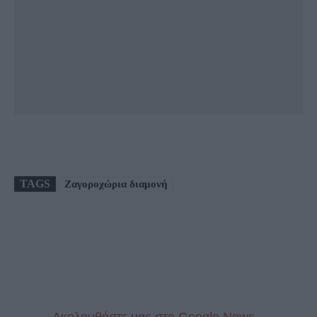
TAGS
Ζαγοροχώρια διαμονή
Aκολουθήστε μας στo Google News