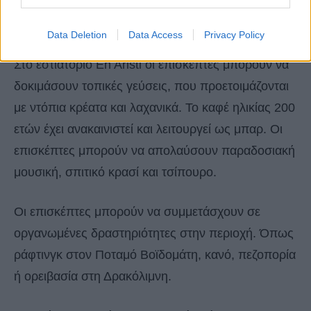
μπάνια είναι πολυτελή και περιλαμβάνουν δωρεάν
προϊόντα περιποίησης Korres.
Data Deletion
Data Access
Privacy Policy
Στο εστιατόριο En Aristi οι επισκέπτες μπορούν να
δοκιμάσουν τοπικές γεύσεις, που προετοιμάζονται
με ντόπια κρέατα και λαχανικά. Το καφέ ηλικίας 200
ετών έχει ανακαινιστεί και λειτουργεί ως μπαρ. Οι
επισκέπτες μπορούν να απολαύσουν παραδοσιακή
μουσική, σπιτικό κρασί και τσίπουρο.
Οι επισκέπτες μπορούν να συμμετάσχουν σε
οργανωμένες δραστηριότητες στην περιοχή. Όπως
ράφτινγκ στον Ποταμό Βοϊδομάτη, κανό, πεζοπορία
ή ορειβασία στη Δρακόλιμνη.