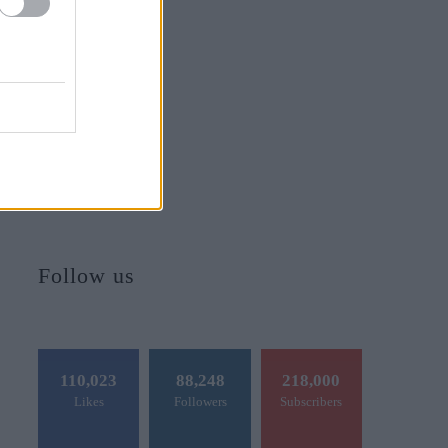
Follow us
110,023
88,248
218,000
Likes
Followers
Subscribers