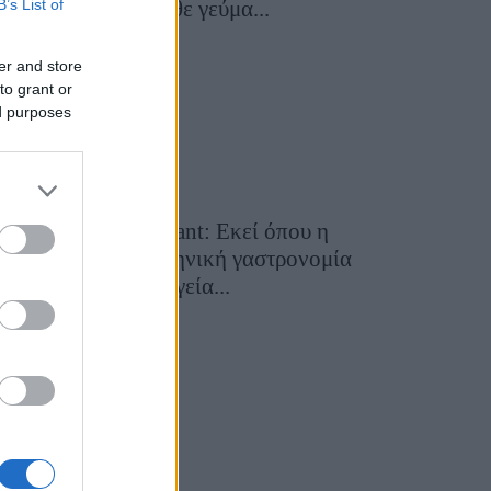
B’s List of
μετατρέπει κάθε γεύμα...
28 Ιουλίου 2026, 11:05
er and store
to grant or
ed purposes
Cavos Restaurant: Εκεί όπου η
αυθεντική ελληνική γαστρονομία
συναντά τη μαγεία...
28 Ιουλίου 2026, 10:58