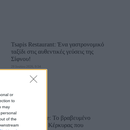
Tsapis Restaurant: Ένα γαστρονομικό
ταξίδι στις αυθεντικές γεύσεις της
Σίφνου!
29 Ιουλίου 2026, 9:54
sonal or
ection to
ou may
 personal
Toula’s Seaside: Το βραβευμένο
out of the
εστιατόριο της Κέρκυρας που
 downstream