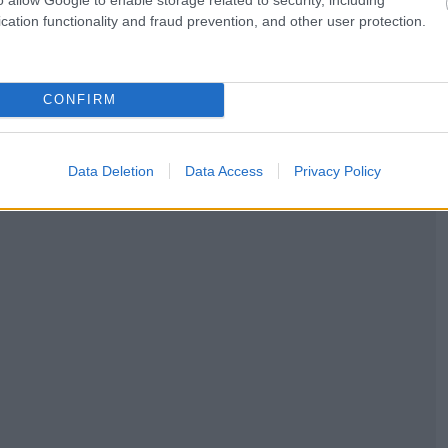
ασσας. Δεν είναι άλλη από τη νησίδα Ko Tapu, που από
cation functionality and fraud prevention, and other user protection.
στην ταινία του James Bond «Ο άνθρωπος με το χρυσό
s Bond». Ένα αξιοθαύμαστο απόκρημνο ασβεστολιθικό
ιο πράσινο νερό.
CONFIRM
Data Deletion
Data Access
Privacy Policy