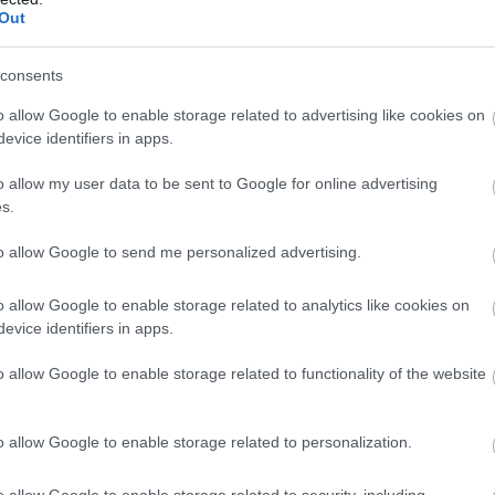
Out
consents
o allow Google to enable storage related to advertising like cookies on
evice identifiers in apps.
o allow my user data to be sent to Google for online advertising
s.
ς” με τον Τάσο Δούση, όπου
μας ξεναγούν στην
to allow Google to send me personalized advertising.
o allow Google to enable storage related to analytics like cookies on
evice identifiers in apps.
o allow Google to enable storage related to functionality of the website
ύ Πάρκου Ao Phang Nga, είναι μια συστάδα νησιών στη
 Nga στα στενά της Μαλάκα. Αυτό όμως που θα κλέψει
o allow Google to enable storage related to personalization.
βελόνα που στέκεται περίπου 40 μ. από τις ακτές του
o allow Google to enable storage related to security, including