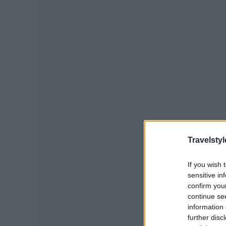
Travelstyl
If you wish 
sensitive in
confirm you
continue se
information 
further disc