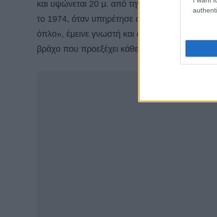
και υψώνεται 20 μ. από την επιφάνεια της θάλ
authenti
το 1974, όταν υπηρέτησε ως φυσικό σκηνικό 
όπλο», έμεινε γνωστή και ως «νησί του Jame
βράχο που προεξέχει κάθετα από το σμαραγδέν