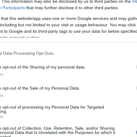
. This information may also be disclosed by us to third parties on the
IA
Participants
that may further disclose it to other third parties.
φος που γέρνει» και Ko Tapu, που σημαίνει «Καρφί»,
 that this website/app uses one or more Google services and may gath
including but not limited to your visit or usage behaviour. You may click 
s Bond καθώς εκεί γυρίστηκε και μία από τις ταινίες
 to Google and its third-party tags to use your data for below specifi
h the Golden Gun, κάνοντάς τα έτσι ένα από τα
ogle consent section.
l Data Processing Opt Outs
o opt-out of the Sharing of my personal data.
In
o opt-out of the Sale of my Personal Data.
In
to opt-out of processing my Personal Data for Targeted
ing.
In
o opt-out of Collection, Use, Retention, Sale, and/or Sharing
ersonal Data that Is Unrelated with the Purposes for which it
lected.