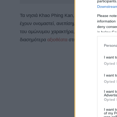
participants
Downstream 
Τα νησιά Khao Phing Kan, που σημαίνει «Ο λό
Please note
information 
έχουν ονομαστεί, ανεπίσημα, ως νησιά του Jame
deny consent
του ομώνυμου χαρακτήρα, με τίτλο The Man wit
in below Go
διασημότερα
αξιοθέατα
στη χώρα.
Persona
I want t
Opted 
I want t
Opted 
I want 
Advertis
Opted 
I want t
of my P
was col