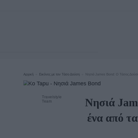
Αρχική
Εικόνες με τον Τάσο Δούση
Νησιά James Bond: Ο Τάσος Δούσης
Travelstyle
Νησιά Jame
Team
ένα από τ