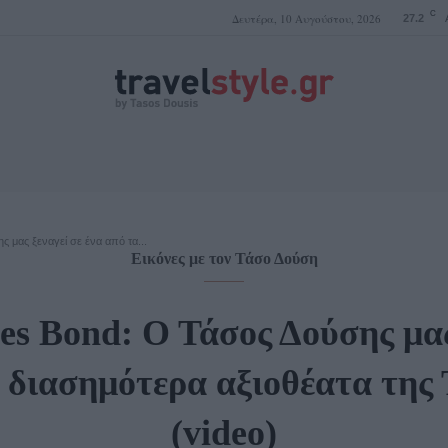
C
Δευτέρα, 10 Αυγούστου, 2026
27.2
ΤΑΣΟΣ ΔΟΥΣΗΣ
 μας ξεναγεί σε ένα από τα...
Εικόνες με τον Τάσο Δούση
s Bond: Ο Τάσος Δούσης μας
α διασημότερα αξιοθέατα της 
(video)