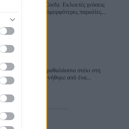
Aiolia Avlaki Corfu: Εκλεκτές γεύσεις
σε μία από τις ομορφότερες παραλίες...
28 Ιουλίου 2026, 10:50
Εν πλώ: Το παραθαλάσσιο στέκι στη
Λήμνο που γεννήθηκε από ένα...
24 Ιουλίου 2026, 13:00
- Advertisement -