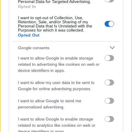
Personal Data for Targeted Advertising.
Opted In
φρύδια
I want to opt-out of Collection, Use,
Retention, Sale, and/or Sharing of my
Personal Data that Is Unrelated with the
Ιδανικό σχήμα
Purposes for which it was collected.
Opted Out
Το ιδανικό σχήμα φρυδιών του κάθε προσώπου
Google consents
διαφέρει ανάλογα με το σχήμα του προσώπου και
I want to allow Google to enable storage
τα υπόλοιπα χαρακτηριστικά μας. Η εύρεση του
related to advertising like cookies on web or
είναι ίσως το πιο δύσκολο κομμάτι όλης της
device identifiers in apps.
διαδικασίας. Ωστόσο, υπάρχουν
κάποια μικρά
I want to allow my user data to be sent to
tricks που μπορούμε να κάνουμε για να το
Google for online advertising purposes.
βρούμε
. Με ένα μολύβι, βρίσκουμε την αρχή του
I want to allow Google to send me
φρυδιού, το τόξο του, και το τέλος. Συγκεκριμένα,
personalized advertising.
τοποθετούμε το μολύβι κάθετα από τη βάση της
I want to allow Google to enable storage
μύτης μέχρι το εσωτερικό του ματιού και βρίσκουμε
related to analytics like cookies on web or
device identifiers in apps.