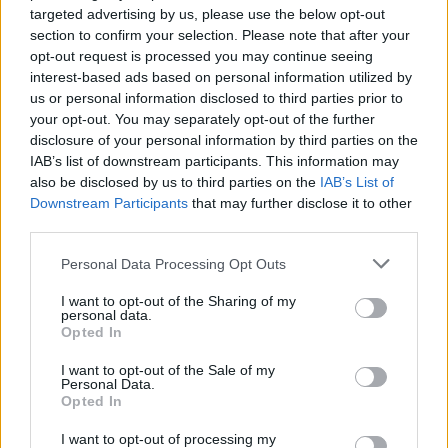
Τι κάνει τα φρύδια τόσο σημαντικά;
targeted advertising by us, please use the below opt-out
section to confirm your selection. Please note that after your
opt-out request is processed you may continue seeing
Τα φρύδια μας δεν είναι απλώς μια λεπτομέρεια
interest-based ads based on personal information utilized by
us or personal information disclosed to third parties prior to
που υπάρχει στο πρόσωπο μας. Αντιθέτως, έχουν
your opt-out. You may separately opt-out of the further
πολλαπλούς ρόλους και επηρεάζουν σημαντικά την
disclosure of your personal information by third parties on the
IAB’s list of downstream participants. This information may
εμφάνιση μας. Ουσιαστικά, είναι ένα πλαίσιο για τα
also be disclosed by us to third parties on the
IAB’s List of
μάτια μας που ενισχύει το βλέμμα και το κάνει πιο
Downstream Participants
that may further disclose it to other
third parties.
εκφραστικό. Παράλληλα, επηρεάζουν σημαντικά
την αρμονία του προσώπου και δίνουν ένταση στην
Please note that this website/app uses one or more Google
Personal Data Processing Opt Outs
services and may gather and store information including but
έκφραση μας. Ένα όμορφο και καλοσχηματισμένο
not limited to your visit or usage behaviour. You may click to
I want to opt-out of the Sharing of my
personal data.
φρύδι,
μπορεί να αλλάξει όλη την εικόνα του
grant or deny consent to Google and its third-party tags to
Opted In
use your data for below specified purposes in below Google
προσώπου μας
και να το κάνει ακόμα πιο φωτεινό
consent section.
I want to opt-out of the Sale of my
και νεανικό.
Personal Data.
Opted In
I want to opt-out of processing my
Βήματα για καλοσχηματισμένα