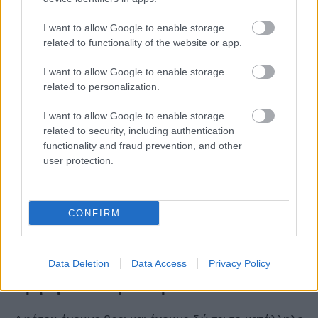
το σημείο όπου ιδανικά θα ήταν η αρχή του
φρυδιού μας. Για το τόξο, τοποθετούμε το μολύβι
I want to allow Google to enable storage
related to functionality of the website or app.
στη βάση της μύτης και περνώντας από την ίριδα
του ματιού βρίσκουμε το υψηλότερο σημείο του
I want to allow Google to enable storage
related to personalization.
φρυδιού. Το τόξο πρέπει να βρίσκεται ακριβώς
πάνω από την ίριδα, προκειμένου να δίνει ένταση
I want to allow Google to enable storage
related to security, including authentication
και να ανορθώνει το βλέμμα. Όσο για το τέλος του
functionality and fraud prevention, and other
φρυδιού, τοποθετούμε το μολύβι ξανά από την
user protection.
μύτη έως το εξωτερικό του ματιού και βρίσκουμε
την ουρά του φρυδιού. Πρόκειται για ένα σημαντικό
CONFIRM
σημείο διότι όταν δεν είναι σωστό, βαραίνει το
βλέμμα.
Data Deletion
Data Access
Privacy Policy
Χρήση κατάλληλων προϊόντων