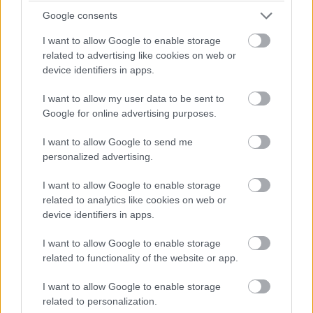
νέων προϊόντων στην αγορά, τη βελτίωση των
Google consents
λειτουργιών μας μέσω καινοτομίας και τεχνολογίας,
I want to allow Google to enable storage
related to advertising like cookies on web or
καθώς και τη στήριξη των εργαζομένων μας, που
device identifiers in apps.
διασφαλίζουν την ασφάλεια και την ικανοποίηση
I want to allow my user data to be sent to
των πελατών μας. Αυτά αποτελούν βασικό μέρος
Google for online advertising purposes.
της εταιρικής μας ταυτότητας.
I want to allow Google to send me
personalized advertising.
Η ισχυρή κερδοφορία του Ομίλου μάς επιτρέπει να
συνεχίσουμε αυτές τις επενδύσεις και να
I want to allow Google to enable storage
related to analytics like cookies on web or
επεκτείνουμε τα αποδεδειγμένα επιτυχημένα
device identifiers in apps.
επιχειρηματικά μας μοντέλα, σε απόλυτη αρμονία
I want to allow Google to enable storage
με την ανάπτυξη του Ντουμπάι ως παγκόσμιου
related to functionality of the website or app.
κόμβου για ταλέντο, επιχειρήσεις και τουρισμό».
I want to allow Google to enable storage
related to personalization.
Ο ίδιος πρόσθεσε:
«Η παγκόσμια ζήτηση για