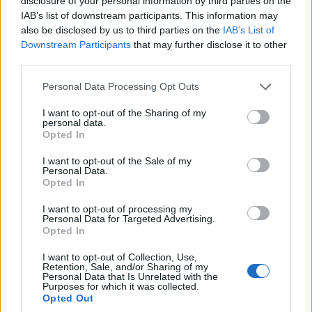
disclosure of your personal information by third parties on the
IAB’s list of downstream participants. This information may
also be disclosed by us to third parties on the
IAB’s List of
Downstream Participants
that may further disclose it to other
third parties.
Please note that this website/app uses one or more Google
Personal Data Processing Opt Outs
services and may gather and store information including but
not limited to your visit or usage behaviour. You may click to
I want to opt-out of the Sharing of my
personal data.
grant or deny consent to Google and its third-party tags to
Opted In
use your data for below specified purposes in below Google
consent section.
I want to opt-out of the Sale of my
Personal Data.
Opted In
I want to opt-out of processing my
Personal Data for Targeted Advertising.
Opted In
I want to opt-out of Collection, Use,
«Η Emirates και η dnata έχουν επενδύσει
Retention, Sale, and/or Sharing of my
Personal Data that Is Unrelated with the
δισεκατομμύρια δολάρια για τη συνεχή αναβάθμιση
Purposes for which it was collected.
Opted Out
των προϊόντων και υπηρεσιών μας, την προώθηση