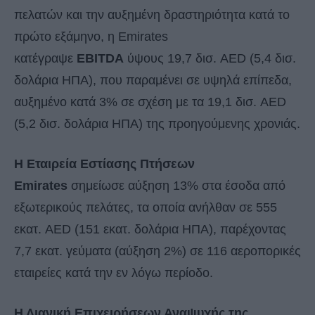
πελατών και την αυξημένη δραστηριότητα κατά το
πρώτο εξάμηνο, η Emirates
κατέγραψε
EBITDA
ύψους 19,7 δισ. AED (5,4 δισ.
δολάρια ΗΠΑ), που παραμένει σε υψηλά επίπεδα,
αυξημένο κατά 3% σε σχέση με τα 19,1 δισ. AED
(5,2 δισ. δολάρια ΗΠΑ) της προηγούμενης χρονιάς.
Η Εταιρεία Εστίασης Πτήσεων
Emirates
σημείωσε αύξηση 13% στα έσοδα από
εξωτερικούς πελάτες, τα οποία ανήλθαν σε 555
εκατ. AED (151 εκατ. δολάρια ΗΠΑ), παρέχοντας
7,7 εκατ. γεύματα (αύξηση 2%) σε 116 αεροπορικές
εταιρείες κατά την εν λόγω περίοδο.
Η Λιανική Επιχειρήσεων Αναψυχής της