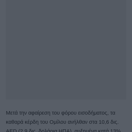
Μετά την αφαίρεση του φόρου εισοδήματος, τα
καθαρά κέρδη του Ομίλου ανήλθαν στα 10,6 δις.
AED (2,9 δις. δολάρια ΗΠΑ), αυξημένα κατά 13%