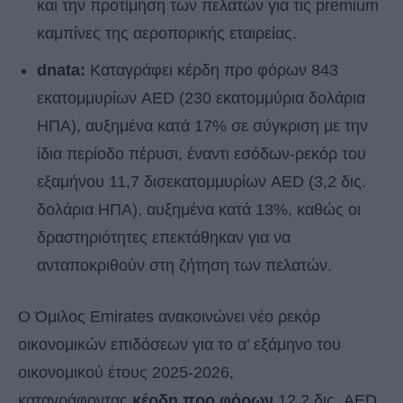
και την προτίμηση των πελατών για τις premium
καμπίνες της αεροπορικής εταιρείας.
dnata:
Καταγράφει κέρδη προ φόρων 843
εκατομμυρίων AED (230 εκατομμύρια δολάρια
ΗΠΑ), αυξημένα κατά 17% σε σύγκριση με την
ίδια περίοδο πέρυσι, έναντι εσόδων-ρεκόρ του
εξαμήνου 11,7 δισεκατομμυρίων AED (3,2 δις.
δολάρια ΗΠΑ), αυξημένα κατά 13%, καθώς οι
δραστηριότητες επεκτάθηκαν για να
ανταποκριθούν στη ζήτηση των πελατών.
Ο Όμιλος Emirates ανακοινώνει νέο ρεκόρ
οικονομικών επιδόσεων για το α’ εξάμηνο του
οικονομικού έτους 2025-2026,
καταγράφοντας
κέρδη προ φόρων
12,2 δις. AED