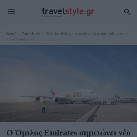
Αρχική
Travel News
Ο Όμιλος Emirates σημειώνει νέο ρεκόρ κερδών για το
πρώτο εξάμηνο του...
Travel News
Ο Όμιλος Emirates σημειώνει νέο