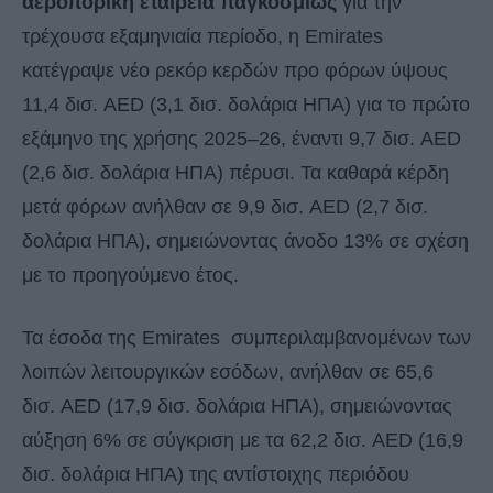
αεροπορική εταιρεία παγκοσμίως
για την
τρέχουσα εξαμηνιαία περίοδο, η Emirates
κατέγραψε νέο ρεκόρ κερδών προ φόρων ύψους
11,4 δισ. AED (3,1 δισ. δολάρια ΗΠΑ) για το πρώτο
εξάμηνο της χρήσης 2025–26, έναντι 9,7 δισ. AED
(2,6 δισ. δολάρια ΗΠΑ) πέρυσι. Τα καθαρά κέρδη
μετά φόρων ανήλθαν σε 9,9 δισ. AED (2,7 δισ.
δολάρια ΗΠΑ), σημειώνοντας άνοδο 13% σε σχέση
με το προηγούμενο έτος.
Τα έσοδα της Emirates συμπεριλαμβανομένων των
λοιπών λειτουργικών εσόδων, ανήλθαν σε 65,6
δισ. AED (17,9 δισ. δολάρια ΗΠΑ), σημειώνοντας
αύξηση 6% σε σύγκριση με τα 62,2 δισ. AED (16,9
δισ. δολάρια ΗΠΑ) της αντίστοιχης περιόδου