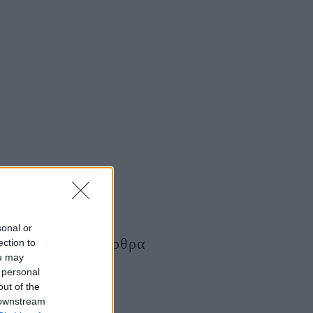
sonal or
Τελευταία Άρθρα
ection to
ou may
 personal
out of the
 downstream