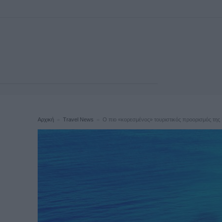
Αρχική
Travel News
Ο πιο «κορεσμένος» τουριστικός προορισμός της 