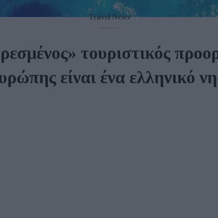
Travel News
ρεσμένος» τουριστικός προο
υρώπης είναι ένα ελληνικό νη