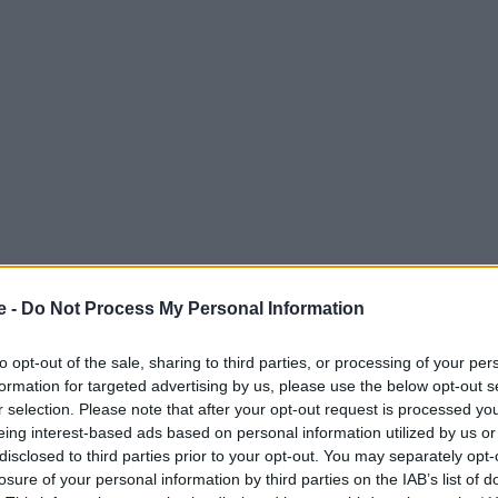
e -
Do Not Process My Personal Information
ατέφυγαν στη Μαγιόρκα, ένα νησί με μέγεθος περίπου
to opt-out of the sale, sharing to third parties, or processing of your per
formation for targeted advertising by us, please use the below opt-out s
αυτών βρισκόταν εκεί τον Ιούλιο και τον Αύγουστο.
r selection. Please note that after your opt-out request is processed y
eing interest-based ads based on personal information utilized by us or
disclosed to third parties prior to your opt-out. You may separately opt-
 Advertisement -
losure of your personal information by third parties on the IAB’s list of