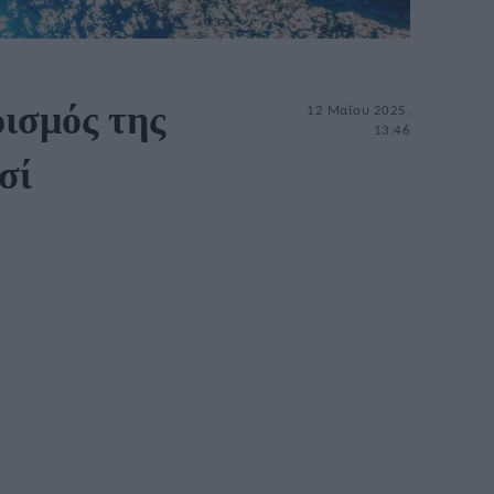
ρισμός της
12 Μαΐου 2025,
13:46
σί