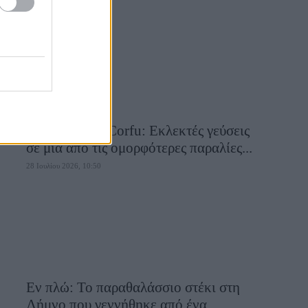
28 Ιουλίου 2026, 10:58
Aiolia Avlaki Corfu: Εκλεκτές γεύσεις
σε μία από τις ομορφότερες παραλίες...
28 Ιουλίου 2026, 10:50
Εν πλώ: Το παραθαλάσσιο στέκι στη
Λήμνο που γεννήθηκε από ένα...