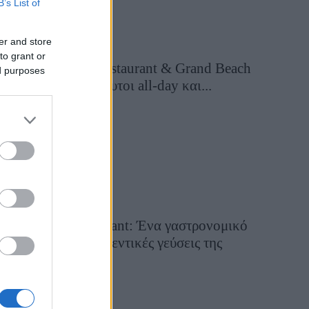
B’s List of
er and store
to grant or
Grand Asia Restaurant & Grand Beach
ed purposes
Club: Οι απόλυτοι all-day και...
2 ημέρες πριν
Tsapis Restaurant: Ένα γαστρονομικό
ταξίδι στις αυθεντικές γεύσεις της
Σίφνου!
29 Ιουλίου 2026, 9:54