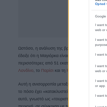
Opted 
Google 
I want t
web or d
I want t
purpose
Ωστόσο, η ανάλυση της βρετανικής
Which?
γι
I want 
έδειξε ότι η Μαγιόρκα είναι, σε διανυκτερεύσ
περισσότερες από 51 εκατομμύρια διανυκτερεύ
I want t
Λονδίνο
, το
Παρίσι
και τη
Ρώμη
. Ο πληθυσμός 
web or d
I want t
Αυτή η ανισορροπία μεταξύ του αριθμού των το
or app.
το πόσο έχει «κατακλυστεί» ένας προορισμός.
I want t
αυτό, γνωστό ως «τουριστική πίεση». Υπολογίζ
περιοχή, σε σύγκριση με τον αριθμό των κατοίκ
I want t