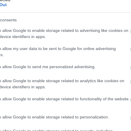
Out
consents
o allow Google to enable storage related to advertising like cookies on
evice identifiers in apps.
o allow my user data to be sent to Google for online advertising
s.
α τα στοιχεία τουρισμού της Ευρωπαϊκής Επιτροπής
to allow Google to send me personalized advertising.
εις, το πιο δημοφιλές μέρος στην Ευρώπη. Κατέγραψε
σεις τουριστών το 2023 – περισσότερες από το
o allow Google to enable storage related to analytics like cookies on
του νησιού είναι μόλις 966.000.
evice identifiers in apps.
o allow Google to enable storage related to functionality of the website
υριστών και των κατοίκων είναι το καλύτερο μέτρο για
 Η Ευρωπαϊκή Επιτροπή διαθέτει πλέον ένα μέτρο για
o allow Google to enable storage related to personalization.
ει πόσες διανυκτερεύσεις περνούν οι τουρίστες σε μια
ων. Φανταστείτε, για παράδειγμα, ότι 100 τουρίστες
o allow Google to enable storage related to security, including