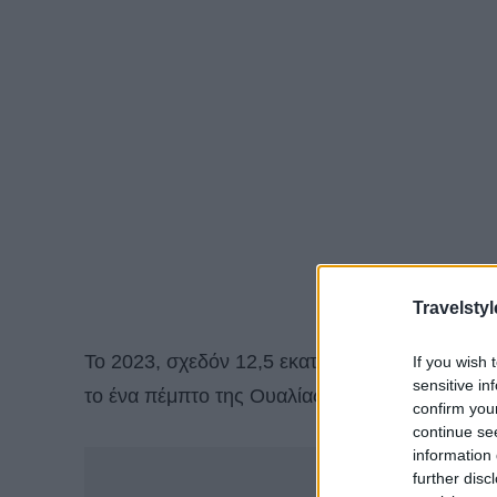
Travelstyl
Το 2023, σχεδόν 12,5 εκατομμύρια άνθρωποι κ
If you wish 
sensitive in
το ένα πέμπτο της Ουαλίας. Σχεδόν το 40% εξ 
confirm you
continue se
information 
-
further disc