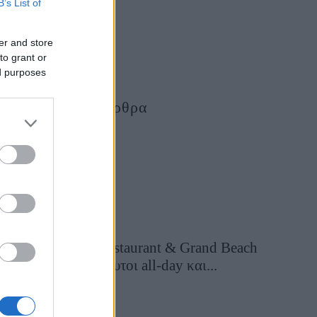
B’s List of
er and store
to grant or
ed purposes
Τελευταία Άρθρα
Grand Asia Restaurant & Grand Beach
Club: Οι απόλυτοι all-day και...
2 ημέρες πριν