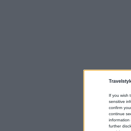
Travelstyl
If you wish 
sensitive in
confirm you
continue se
information 
further disc