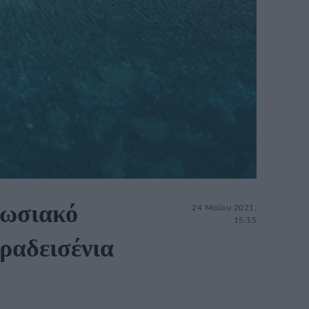
πωσιακό
24 Μαΐου 2021,
15:15
αραδεισένια