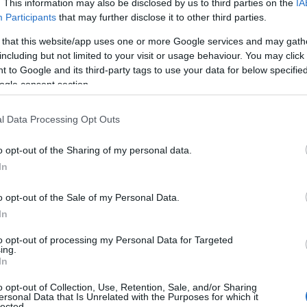
. This information may also be disclosed by us to third parties on the
IA
Participants
that may further disclose it to other third parties.
 that this website/app uses one or more Google services and may gath
including but not limited to your visit or usage behaviour. You may click 
 to Google and its third-party tags to use your data for below specifi
ogle consent section.
έροχος προορισμός για διακοπές! Δεν υπάρχει κάτι που
εκπληκτική φύση και μια Παλιά Πόλη σαν παραμύθι! Το
l Data Processing Opt Outs
με καταγάλανα νερά και μια υπέροχη φύση! Ο
Τάσος
o opt-out of the Sharing of my personal data.
ίο στη Ρόδο χτισμένο μέσα σε έναν αληθινό παράδεισο!
In
 Advertisement -
o opt-out of the Sale of my Personal Data.
In
to opt-out of processing my Personal Data for Targeted
ing.
In
o opt-out of Collection, Use, Retention, Sale, and/or Sharing
ersonal Data that Is Unrelated with the Purposes for which it
lected.