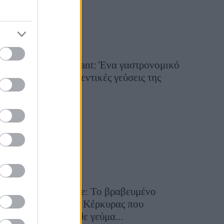
Tsapis Restaurant: Ένα γαστρονομικό
ταξίδι στις αυθεντικές γεύσεις της
Σίφνου!
29 Ιουλίου 2026, 9:54
Toula’s Seaside: Το βραβευμένο
εστιατόριο της Κέρκυρας που
μετατρέπει κάθε γεύμα...