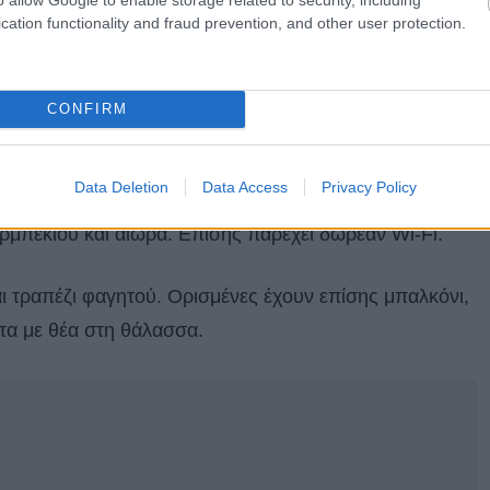
cation functionality and fraud prevention, and other user protection.
τά εστιατόρια που θα φας αυθεντικό φαγητό
CONFIRM
ic Garden Hotel
Data Deletion
Data Access
Privacy Policy
στο παραθαλάσσιο χωριό
Γεννάδι
, στη νοτιοανατολική
μπεκιου και αιώρα. Επίσης παρέχει δωρεάν Wi-Fi.
αι τραπέζι φαγητού. Ορισμένες έχουν επίσης μπαλκόνι,
τα με θέα στη θάλασσα.