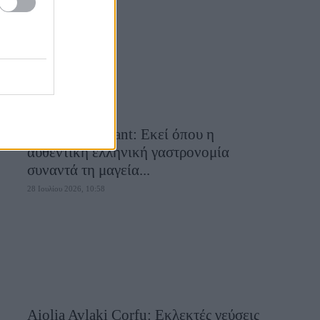
28 Ιουλίου 2026, 11:05
Cavos Restaurant: Εκεί όπου η
αυθεντική ελληνική γαστρονομία
συναντά τη μαγεία...
28 Ιουλίου 2026, 10:58
Aiolia Avlaki Corfu: Εκλεκτές γεύσεις