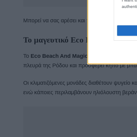
authenti
Μπορεί να σας αρέσει και το
Ρόδος: Δυο εκλεκ
Το μαγευτικό Eco Beach and Mag
Το
Eco Beach And Magic Garden
βρίσκεται 
πλευρά της Ρόδου και προσφέρει κήπο με μπάρ
Οι κλιματιζόμενες μονάδες διαθέτουν ψυγείο κ
ενώ κάποιες περιλαμβάνουν ηλιόλουστη βεράν