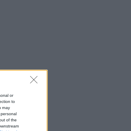
sonal or
ection to
ou may
 personal
out of the
 downstream