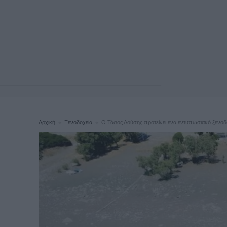
Αρχική
Ξενοδοχεία
Ο Τάσος Δούσης προτείνει ένα εντυπωσιακό ξενοδοχ