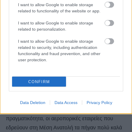
I want to allow Google to enable storage
related to functionality of the website or app.
I want to allow Google to enable storage
Αυτή που διεκδίκησε και πήρε την πρώτη θέση με
related to personalization.
εντυπωσιακό μέσο όρο βαθμολογίας 8,6 στα 10 σε
I want to allow Google to enable storage
όλες τις κατηγορίες καμπίνας ήταν η
Kuwait
related to security, including authentication
functionality and fraud prevention, and other
Airways
, η οποία προσφέρει μια σειρά φαγητών
user protection.
από επιλογές πολλών πιάτων στην οικονομική
θέση μέχρι αστακό και βοδινό κρέας στην υπηρεσία
CONFIRM
«Royal Class».
Στη δεύτερη θέση ήταν η
Oman Air
με 8,44 και
Data Deletion
Data Access
Privacy Policy
στην τρίτη η
Middle Eastern Airlines
με 8,39. Στην
πραγματικότητα, οι αεροπορικές εταιρείες που
εδρεύουν στη Μέση Ανατολή τα πήγαν πολύ καλά