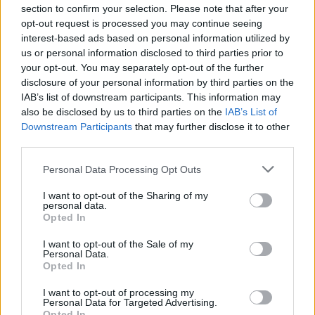
section to confirm your selection. Please note that after your
opt-out request is processed you may continue seeing
interest-based ads based on personal information utilized by
us or personal information disclosed to third parties prior to
your opt-out. You may separately opt-out of the further
disclosure of your personal information by third parties on the
IAB’s list of downstream participants. This information may
also be disclosed by us to third parties on the
IAB’s List of
Downstream Participants
that may further disclose it to other
third parties.
Please note that this website/app uses one or more Google
Personal Data Processing Opt Outs
services and may gather and store information including but
not limited to your visit or usage behaviour. You may click to
I want to opt-out of the Sharing of my
personal data.
grant or deny consent to Google and its third-party tags to
Opted In
use your data for below specified purposes in below Google
Ο ιστότοπος σύγκρισης ανέλυσε εκπληκτικές
consent section.
I want to opt-out of the Sale of my
27.000 κριτικές πελατών για περισσότερες από 100
Personal Data.
Opted In
αεροπορικές εταιρείες για να δει ποιες έχουν τα
I want to opt-out of processing my
καλύτερα γεύματα στο αεροσκάφος και τα
Personal Data for Targeted Advertising.
Opted In