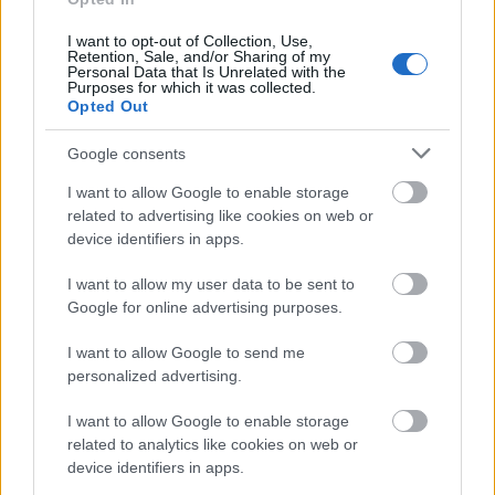
αποτελέσματα είναι διαθέσιμα. Από τη λίστα
μάλιστα δε λείπει και μια ελληνική αεροπορική
I want to opt-out of Collection, Use,
Retention, Sale, and/or Sharing of my
εταιρεία, η
Aegean
που μάλιστα βρίσκεται στην 6η
Personal Data that Is Unrelated with the
Purposes for which it was collected.
θέση.
Opted Out
Google consents
I want to allow Google to enable storage
related to advertising like cookies on web or
device identifiers in apps.
I want to allow my user data to be sent to
Google for online advertising purposes.
I want to allow Google to send me
personalized advertising.
I want to allow Google to enable storage
related to analytics like cookies on web or
device identifiers in apps.