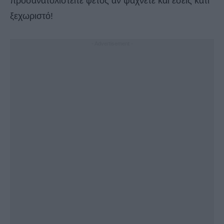
προσανατολιστείτε φέτος αν ψάχνετε και εσείς κάτι
ξεχωριστό!
- Advertisement -