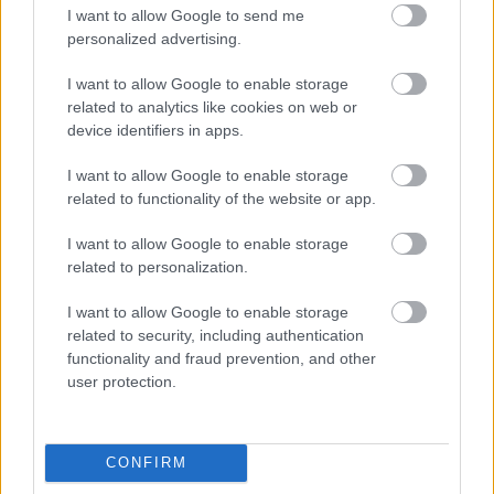
I want to allow Google to send me
Η Κίνα δυναμικά στη λίστα
personalized advertising.
Τη δεύτερη και τρίτη θέση, σύμφωνα με την
I want to allow Google to enable storage
related to analytics like cookies on web or
KAYAK, καταλαμβάνουν δύο κινεζικοί προορισμοί:
device identifiers in apps.
η
Τσονγκίνγκ
, μια πόλη στο οροπέδιο Γιουνγκούι,
I want to allow Google to enable storage
η οποία δεσπόζει από βουνά και αποτελεί κόμβο
related to functionality of the website or app.
τόσο της αρχαίας όσο και της σύγχρονης κινεζικής
I want to allow Google to enable storage
ιστορίας , και η
Χαρμπίν
στη βορειοανατολική
related to personalization.
Κίνα, η οποία φιλοξενεί πολλά έργα ρωσικής
I want to allow Google to enable storage
αρχιτεκτονικής και το μεγαλύτερο φεστιβάλ
related to security, including authentication
γλυπτών από πάγο στον κόσμο. Στην πέμπτη θέση
functionality and fraud prevention, and other
user protection.
βρίσκεται επίσης η
Σεντζέν
, μια πόλη σχεδιασμού
της UNESCO.
CONFIRM