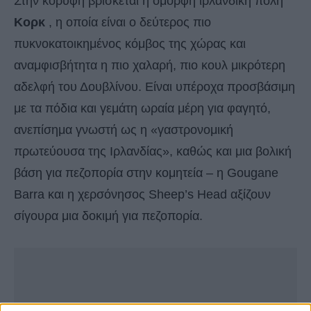
Στην κορυφή βρίσκεται η όμορφη ιρλανδική πόλη
Κορκ
, η οποία είναι ο δεύτερος πιο
πυκνοκατοικημένος κόμβος της χώρας και
αναμφισβήτητα η πιο χαλαρή, πιο κουλ μικρότερη
αδελφή του Δουβλίνου. Είναι υπέροχα προσβάσιμη
με τα πόδια και γεμάτη ωραία μέρη για φαγητό,
ανεπίσημα γνωστή ως η «γαστρονομική
πρωτεύουσα της Ιρλανδίας», καθώς και μια βολική
βάση για πεζοπορία στην κομητεία – η Gougane
Barra και η χερσόνησος Sheep’s Head αξίζουν
σίγουρα μια δοκιμή για πεζοπορία.