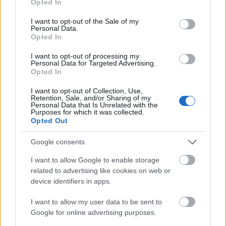
Opted In
use your data for below specified purposes in below Google
consent section.
I want to opt-out of the Sale of my
Personal Data.
Opted In
I want to opt-out of processing my
Personal Data for Targeted Advertising.
Πολύχρωμα κτίρια και παλιές βάρκες με τον καθεδρικό ναό στο φόντο στο
Opted In
λιμάνι του Cobh, κομητεία Κορκ, Ιρλανδία
I want to opt-out of Collection, Use,
Retention, Sale, and/or Sharing of my
Κατευθυνθείτε στην πόλη για το Cork Fringe
Personal Data that Is Unrelated with the
Purposes for which it was collected.
Festival στις 8-10 Μαΐου και απολαύστε όλα τα
Opted Out
θεατρικά events που λαμβάνουν χώρα σε όλη την
Google consents
πόλη, καθώς και τις λίγες γνήσιες, κλασικές
I want to allow Google to enable storage
ιρλανδικές παμπ – το Mutton Lane Inn και το
related to advertising like cookies on web or
Coughlan’s είναι μερικές από τις κορυφαίες
device identifiers in apps.
επιλογές, αλλά υπάρχουν πολλά ακόμα να
I want to allow my user data to be sent to
εξερευνήσετε.
Google for online advertising purposes.