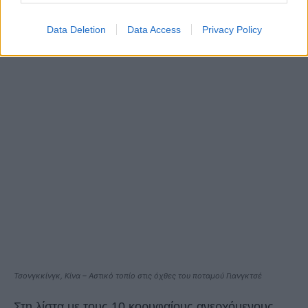
Data Deletion
Data Access
Privacy Policy
Τσονγκκίνγκ, Κίνα – Αστικό τοπίο στις όχθες του ποταμού Γιανγκτσέ
Στη λίστα με τους 10 κορυφαίους ανερχόμενους