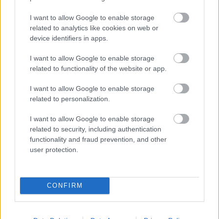
αεροσκάφος που θα μεταφέρει επιβάτες».
I want to allow Google to enable storage
related to analytics like cookies on web or
«Οι εργασίες σχεδιασμού και ανάπτυξης του
device identifiers in apps.
Overture συνεχίζονται από την ίδρυση της
I want to allow Google to enable storage
εταιρείας. Η Boom Supersonic ολοκλήρωσε την
related to functionality of the website or app.
κατασκευή του Overture Superfactory το 2024 και
I want to allow Google to enable storage
τώρα αναπτύσσει επίσης με ταχείς ρυθμούς το
related to personalization.
σύστημα πρόωσης Symphony για το Overture. Το
I want to allow Google to enable storage
τρέχον βιβλίο παραγγελιών της Boom, που
related to security, including authentication
περιλαμβάνει 130 παραγγελίες και προπαραγγελίες
functionality and fraud prevention, and other
user protection.
από τις United Airlines, American Airlines και Japan
Airlines, αντιπροσωπεύει τα πρώτα πέντε χρόνια
παραγωγής στο Superfactory.»
CONFIRM
«Η Concorde Corp έχει το δικαίωμα να