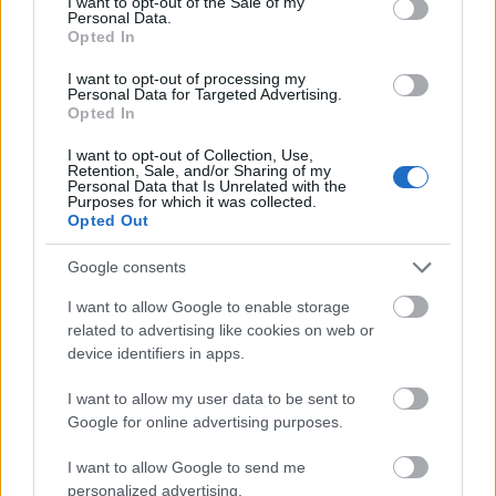
I want to opt-out of the Sale of my
Personal Data.
εδάφους, με 13 δοκιμαστικές πτήσεις που
Opted In
ολοκληρώθηκαν σε διάστημα 11 μηνών πέρυσι στο
I want to opt-out of processing my
Personal Data for Targeted Advertising.
Mojave της Καλιφόρνια.
Opted In
I want to opt-out of Collection, Use,
Ένας εκπρόσωπος είπε: «Ήταν μια προσπάθεια
Retention, Sale, and/or Sharing of my
Personal Data that Is Unrelated with the
πολλών ετών για τον σχεδιασμό και την κατασκευή
Purposes for which it was collected.
Opted Out
του πρώτου ανεξάρτητα αναπτυγμένου
υπερηχητικού αεροσκάφους στον κόσμο και την
Google consents
ασφαλή πτήση του σε υπερηχητικές ταχύτητες με
I want to allow Google to enable storage
related to advertising like cookies on web or
πιλότο στο αεροσκάφος. Τώρα που το πρόγραμμα
device identifiers in apps.
δοκιμών πτήσης για το XB‑1 έχει ολοκληρωθεί, η
I want to allow my user data to be sent to
Boom επικεντρώνεται πλήρως στην κλιμάκωση των
Google for online advertising purposes.
γνώσεων και στην εφαρμογή τους στο επιβατικό
I want to allow Google to send me
αεροσκάφος Overture, το υπερηχητικό
personalized advertising.