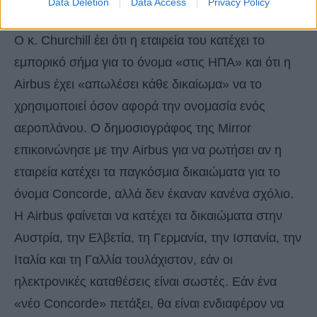
Data Deletion
Data Access
Privacy Policy
χρησιμοποιεί το όνομα Concorde»
Ο κ. Churchill έει ότι η εταιρεία του κατέχει το
εμπορικό σήμα για το όνομα «στις ΗΠΑ» και ότι η
Airbus έχει «απωλέσει κάθε δικαίωμα» να το
χρησιμοποιεί όσον αφορά την ονομασία ενός
αεροπλάνου. Ο δημοσιογράφος της Mirror
επικοινώνησε με την Airbus για να ρωτήσει αν η
εταιρεία κατέχει τα παγκόσμια δικαιώματα για το
όνομα Concorde, αλλά δεν έκαναν κανένα σχόλιο.
Η Airbus φαίνεται να κατέχει τα δικαιώματα στην
Αυστρία, την Ελβετία, τη Γερμανία, την Ισπανία, την
Ιταλία και τη Γαλλία τουλάχιστον, εάν οι
ηλεκτρονικές καταθέσεις είναι σωστές. Εάν ένα
«νέο Concorde» πετάξει, θα είναι ενδιαφέρον να