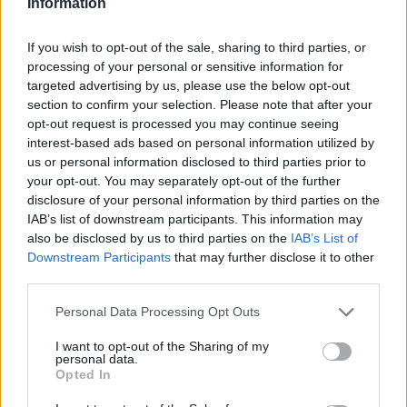
Information
του Boeing 747 πριν από 14 χρόνια ήταν περίπου
21 δισεκατομμύρια δολάρια. Αυτοί (η Concorde
If you wish to opt-out of the sale, sharing to third parties, or
processing of your personal or sensitive information for
Corp) θα χρειάζονταν 200 δισεκατομμύρια δολάρια,
targeted advertising by us, please use the below opt-out
ειλικρινά.»
section to confirm your selection. Please note that after your
opt-out request is processed you may continue seeing
interest-based ads based on personal information utilized by
Ο κ. Churchill αρνήθηκε επανειλημμένα να πει πού
us or personal information disclosed to third parties prior to
your opt-out. You may separately opt-out of the further
θα κατασκευαστεί το νέο αεροπλάνο.
disclosure of your personal information by third parties on the
IAB’s list of downstream participants. This information may
Οι ισχυρισμοί της Concorde Corp έρχονται σε σαφή
also be disclosed by us to third parties on the
IAB’s List of
Downstream Participants
that may further disclose it to other
αντίθεση με τις εργασίες που βρίσκονται σε εξέλιξη
third parties.
στην Boom, η οποία ιδρύθηκε το 2014 και ξεκίνησε
Please note that this website/app uses one or more Google
Personal Data Processing Opt Outs
τις εργασίες σχεδιασμού του υπερηχητικού
services and may gather and store information including but
not limited to your visit or usage behaviour. You may click to
I want to opt-out of the Sharing of my
αεροσκάφους επίδειξης XB‑1 το 2016. Το
personal data.
grant or deny consent to Google and its third-party tags to
Opted In
αεροσκάφος αυτό πέταξε για πρώτη φορά το 2024
use your data for below specified purposes in below Google
μετά από ένα εκτεταμένο πρόγραμμα δοκιμών
consent section.