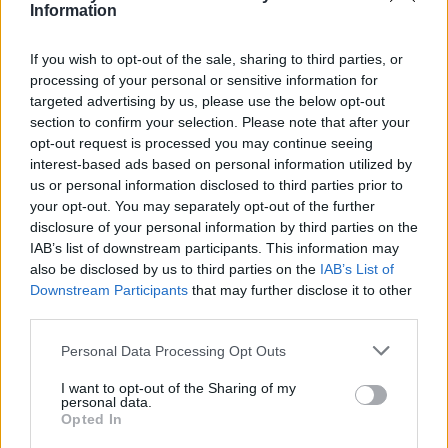
Information
If you wish to opt-out of the sale, sharing to third parties, or
processing of your personal or sensitive information for
targeted advertising by us, please use the below opt-out
section to confirm your selection. Please note that after your
opt-out request is processed you may continue seeing
interest-based ads based on personal information utilized by
us or personal information disclosed to third parties prior to
your opt-out. You may separately opt-out of the further
disclosure of your personal information by third parties on the
IAB’s list of downstream participants. This information may
Μας ξεναγούν στην Παλιά Πόλη, η οποία αποτελεί
also be disclosed by us to third parties on the
IAB’s List of
Downstream Participants
that may further disclose it to other
μνημείο προστασίας, με τα στενά δρομάκια και τα
third parties.
πλίνθινα χαμηλά σπιτάκια.
Please note that this website/app uses one or more Google
Personal Data Processing Opt Outs
services and may gather and store information including but
not limited to your visit or usage behaviour. You may click to
I want to opt-out of the Sharing of my
personal data.
grant or deny consent to Google and its third-party tags to
Opted In
use your data for below specified purposes in below Google