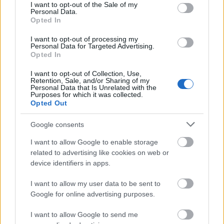
consent section.
I want to opt-out of the Sale of my
Personal Data.
Opted In
I want to opt-out of processing my
Personal Data for Targeted Advertising.
Opted In
I want to opt-out of Collection, Use,
Retention, Sale, and/or Sharing of my
Personal Data that Is Unrelated with the
Purposes for which it was collected.
Opted Out
Google consents
I want to allow Google to enable storage
related to advertising like cookies on web or
device identifiers in apps.
Στη Γιαζντ μας παρουσιάζουν την πλατεία Τσακ
Μακ, επισκέπτονται μία παραδοσιακή έπαυλη του
I want to allow my user data to be sent to
Google for online advertising purposes.
17ου αιώνα χάρμα οφθαλμών και παρατηρούν πώς
γυμνάζονται οι Ιρανοί.
I want to allow Google to send me