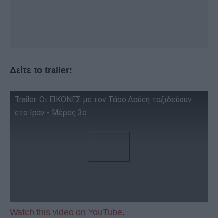
Δείτε το trailer:
Trailer: Οι ΕΙΚΟΝΕΣ με τον Τάσο Δούση ταξιδεύουν
στο Ιράν - Μέρος 3ο
Watch this video on YouTube
.