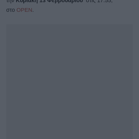
την
Κυριακή 13 Φεβρουαρίου
στις 17:55,
στο
OPEN
.