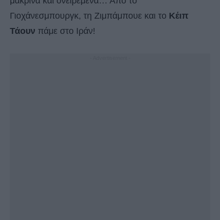
μακρινά και ονειρεμένα… Από το
Γιοχάνεσμπουργκ, τη Ζιμπάμπουε και το
Κέιπ
Τάουν
πάμε στο Ιράν!
- Advertisement -