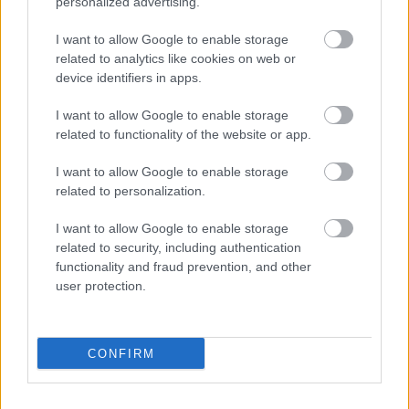
personalized advertising.
Ο Τάσος Δούσης και η ομάδα του επισκέπτονται
I want to allow Google to enable storage
τον Πύργο της Σιωπής και τον Ναό της Φωτιάς,
related to analytics like cookies on web or
device identifiers in apps.
αποδεικνύοντας ότι ο Ζωροαστρισμός υπάρχει
ακόμα και σήμερα στο Ιράν.
I want to allow Google to enable storage
related to functionality of the website or app.
Φυσικά δεν παραλείπουν να δοκιμάσουν τοπικές
I want to allow Google to enable storage
related to personalization.
νοστιμιές, αλμυρές και γλυκές!
I want to allow Google to enable storage
Εδώ μπορείτε να δείτε τα δύο πρώτα επεισόδια του
related to security, including authentication
functionality and fraud prevention, and other
συναρπαστικού ταξιδιού στο Ιράν
user protection.
CONFIRM