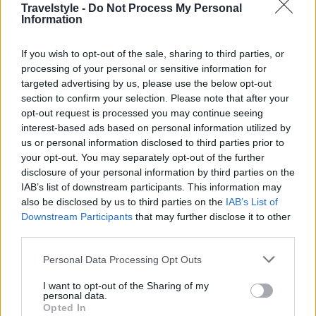
Travelstyle -
Do Not Process My Personal
Information
If you wish to opt-out of the sale, sharing to third parties, or
processing of your personal or sensitive information for
targeted advertising by us, please use the below opt-out
section to confirm your selection. Please note that after your
opt-out request is processed you may continue seeing
interest-based ads based on personal information utilized by
us or personal information disclosed to third parties prior to
your opt-out. You may separately opt-out of the further
disclosure of your personal information by third parties on the
IAB’s list of downstream participants. This information may
also be disclosed by us to third parties on the
IAB’s List of
Downstream Participants
that may further disclose it to other
third parties.
Please note that this website/app uses one or more Google
Personal Data Processing Opt Outs
services and may gather and store information including but
not limited to your visit or usage behaviour. You may click to
I want to opt-out of the Sharing of my
«
Όταν ένα άτομο αποκτά διαπιστευτήρια
personal data.
grant or deny consent to Google and its third-party tags to
Opted In
ταυτότητας που αντικατοπτρίζουν με ακρίβεια την
use your data for below specified purposes in below Google