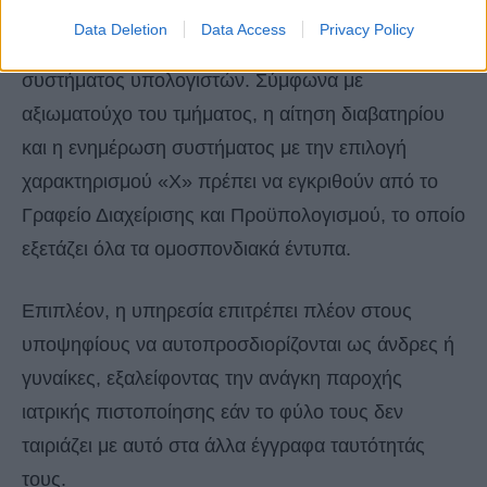
τρίτου φύλου αλλά είπε ότι η διαδικασία θα πάρει
Data Deletion
Data Access
Privacy Policy
χρόνο λόγω σημαντικών τροποποιήσεων του
συστήματος υπολογιστών. Σύμφωνα με
αξιωματούχο του τμήματος, η αίτηση διαβατηρίου
και η ενημέρωση συστήματος με την επιλογή
χαρακτηρισμού «Χ» πρέπει να εγκριθούν από το
Γραφείο Διαχείρισης και Προϋπολογισμού, το οποίο
εξετάζει όλα τα ομοσπονδιακά έντυπα.
Επιπλέον, η υπηρεσία επιτρέπει πλέον στους
υποψηφίους να αυτοπροσδιορίζονται ως άνδρες ή
γυναίκες, εξαλείφοντας την ανάγκη παροχής
ιατρικής πιστοποίησης εάν το φύλο τους δεν
ταιριάζει με αυτό στα άλλα έγγραφα ταυτότητάς
τους.