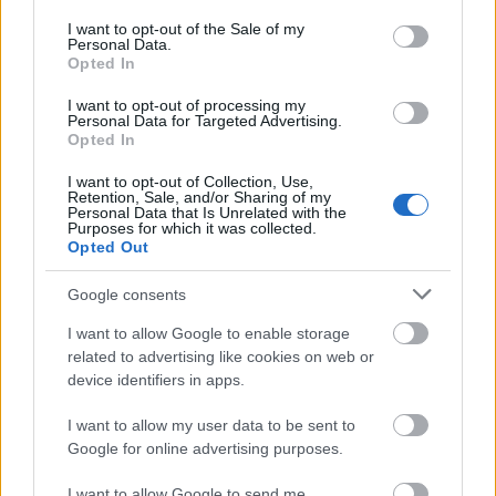
consent section.
I want to opt-out of the Sale of my
αυθεντική του ταυτότητα, μπορεί να ζήσει με
Personal Data.
Opted In
περισσότερη αξιοπρέπεια και σεβασμό
», εξήγησε η
Stern.
I want to opt-out of processing my
Personal Data for Targeted Advertising.
Opted In
I want to opt-out of Collection, Use,
Retention, Sale, and/or Sharing of my
Personal Data that Is Unrelated with the
Purposes for which it was collected.
Opted Out
Google consents
I want to allow Google to enable storage
related to advertising like cookies on web or
device identifiers in apps.
I want to allow my user data to be sent to
Google for online advertising purposes.
I want to allow Google to send me