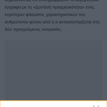
έγγραφα με τη «ζωντανή πραγματικότητα» ενός
ευρύτερου φάσματος χαρακτηριστικών του
ανθρώπινου φύλου από ό,τι αντικατοπτρίζεται στις
δύο προηγούμενες ονομασίες.