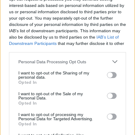
interest-based ads based on personal information utilized by
us or personal information disclosed to third parties prior to
Οι ντόπιοι την αποκαλούν “Νησάκι”. Φημίζεται για
your opt-out. You may separately opt-out of the further
τα γαλαζοπράσινα νερά της που καθρεφτίζουν τα
disclosure of your personal information by third parties on the
IAB’s list of downstream participants. This information may
δέντρα που την περιβάλλουν. Θα την συναντήσετε
also be disclosed by us to third parties on the
IAB’s List of
κάπου ανάμεσα στον οικισμό του Κότρωνα και στο
Downstream Participants
that may further disclose it to other
third parties.
χωριό Φλομοχώρι.
Please note that this website/app uses one or more Google
Personal Data Processing Opt Outs
services and may gather and store information including but
not limited to your visit or usage behaviour. You may click to
I want to opt-out of the Sharing of my
personal data.
grant or deny consent to Google and its third-party tags to
Opted In
use your data for below specified purposes in below Google
consent section.
I want to opt-out of the Sale of my
Personal Data.
Opted In
I want to opt-out of processing my
Personal Data for Targeted Advertising.
Opted In