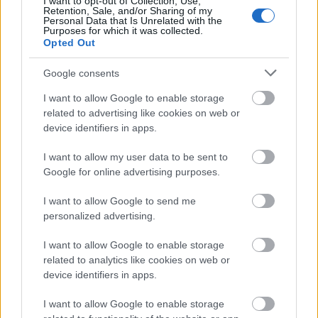
I want to opt-out of Collection, Use,
Retention, Sale, and/or Sharing of my
Personal Data that Is Unrelated with the
Purposes for which it was collected.
Opted Out
Google consents
I want to allow Google to enable storage
related to advertising like cookies on web or
device identifiers in apps.
Πόρτο Κάγιο
I want to allow my user data to be sent to
Google for online advertising purposes.
Το
Πόρτο Κάγιο
, είναι ένα ήσυχο, γραφικό λιμανάκι
I want to allow Google to send me
με βότσαλο και δροσερά νερά. Η παραλία είναι ως
personalized advertising.
ένα σημείο οργανωμένη, ενώ στον δρόμο θα βρείτε
I want to allow Google to enable storage
αρκετά ταβερνάκια με παραδοσιακές μανιάτικες
related to analytics like cookies on web or
device identifiers in apps.
συνταγές στα μενού τους.
I want to allow Google to enable storage