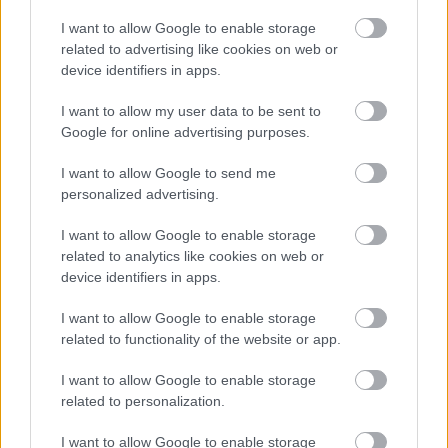
I want to allow Google to enable storage
Βάζεις πλώρη για Σούνιο, φτάνεις Λαύριο και
related to advertising like cookies on web or
device identifiers in apps.
Κερατέα κι εκεί στα όρια θα βρεις τον οικισμό
του
Χάρακα
. Μια μεγάλη παραλία σε περιμένει, με
I want to allow my user data to be sent to
Google for online advertising purposes.
την ψιλή της άμμο και τα φύκια της, ενώ σε ένα
σημείο της έχει και μερικές ξαπλώστρες.
I want to allow Google to send me
personalized advertising.
I want to allow Google to enable storage
related to analytics like cookies on web or
device identifiers in apps.
I want to allow Google to enable storage
related to functionality of the website or app.
I want to allow Google to enable storage
related to personalization.
I want to allow Google to enable storage