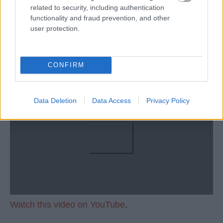
related to security, including authentication
functionality and fraud prevention, and other
user protection.
CONFIRM
Παραλία Χάρακας Λεγραινά / Harakas beach Legrena
Data Deletion
Data Access
Privacy Policy
- Sounion - DJI Mini 2
Watch this video on YouTube
.