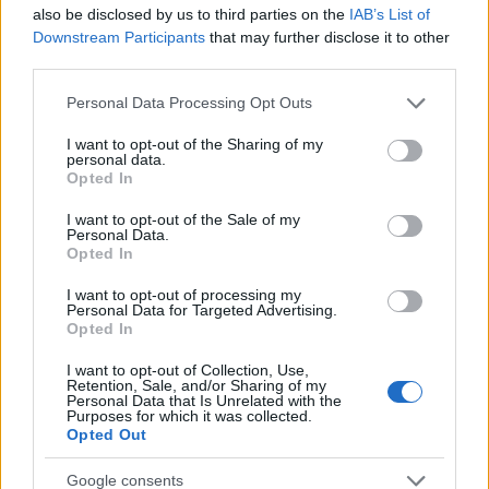
also be disclosed by us to third parties on the
IAB’s List of
Downstream Participants
that may further disclose it to other
third parties.
Please note that this website/app uses one or more Google
Personal Data Processing Opt Outs
services and may gather and store information including but
not limited to your visit or usage behaviour. You may click to
I want to opt-out of the Sharing of my
personal data.
Εξωτικές εικόνες της μεγαλύτερης παραλίας της
grant or deny consent to Google and its third-party tags to
Opted In
use your data for below specified purposes in below Google
Αττικής | Παραλία Σχοινιάς Μαραθώνα Schinias
consent section.
I want to opt-out of the Sale of my
Marathon
Personal Data.
Opted In
I want to opt-out of processing my
Personal Data for Targeted Advertising.
Opted In
I want to opt-out of Collection, Use,
Retention, Sale, and/or Sharing of my
Personal Data that Is Unrelated with the
Watch this video on YouTube
.
Purposes for which it was collected.
Opted Out
Χάρακας
Google consents