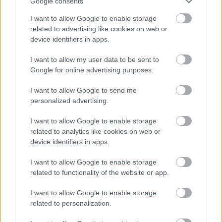
United Airlines (25).
Google consents
I want to allow Google to enable storage
Αν σκοπεύετε να πετάξετε με μια αεροπορική
related to advertising like cookies on web or
device identifiers in apps.
εταιρεία που βρίσκεται χαμηλότερα στη λίστα, μην
ανησυχείτε. «Τα περιθώρια ασφαλείας μεταξύ
I want to allow my user data to be sent to
Google for online advertising purposes.
αυτών των είκοσι πέντε κορυφαίων αεροπορικών
εταιρειών είναι πολύ μικρά», είπε ο Thomas.
I want to allow Google to send me
personalized advertising.
Μάλιστα, ο ανταγωνισμός ήταν τόσο σφιχτός που η
ομάδα αποφάσισε να επεκτείνει τη λίστα από 20 σε
I want to allow Google to enable storage
related to analytics like cookies on web or
25 αεροπορικές εταιρείες για πρώτη φορά.
device identifiers in apps.
Ακολουθεί η πλήρης κατάταξη των ασφαλέστερων
I want to allow Google to enable storage
αεροπορικών εταιρειών στον κόσμο για το 2024:
related to functionality of the website or app.
I want to allow Google to enable storage
related to personalization.