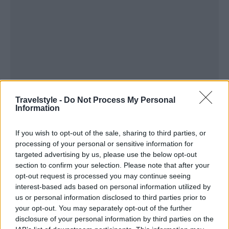
Travelstyle -
Do Not Process My Personal
Οι έμπειροι πιλότοι του αερομεταφορέα βοήθησαν
Information
επίσης την Air New Zealand να εξασφαλίσει την
If you wish to opt-out of the sale, sharing to third parties, or
πρώτη θέση στην κατάταξη. «Η αεροπορική
processing of your personal or sensitive information for
εταιρεία λειτουργεί σε μερικά από τα πιο δύσκολα
targeted advertising by us, please use the below opt-out
section to confirm your selection. Please note that after your
καιρικά περιβάλλοντα που δοκιμάζουν τις
opt-out request is processed you may continue seeing
δεξιότητες των πιλότων», είπε ο Thomas. «Για
interest-based ads based on personal information utilized by
us or personal information disclosed to third parties prior to
παράδειγμα, το Ουέλινγκτον είναι ένα από τα
your opt-out. You may separately opt-out of the further
αεροδρόμια με τον πιο θυελλώδη αέρα στον κόσμο,
disclosure of your personal information by third parties on the