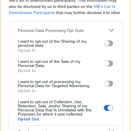
IAB’s list of downstream participants. This information may
ενώ το Κουίνσταουν είναι μια τεράστια πρόκληση
also be disclosed by us to third parties on the
IAB’s List of
πλοήγησης».
Downstream Participants
that may further disclose it to other
third parties.
Η Air New Zealand ξεπέρασε τον αυστραλιανό
Please note that this website/app uses one or more Google
Personal Data Processing Opt Outs
services and may gather and store information including but
αερομεταφορέα Qantas για την πρώτη θέση με
not limited to your visit or usage behaviour. You may click to
I want to opt-out of the Sharing of my
μόλις 1,5 μονάδα, σύμφωνα με την έκθεση. Η
personal data.
grant or deny consent to Google and its third-party tags to
Opted In
use your data for below specified purposes in below Google
Qantas κατείχε την πρώτη θέση στην κατάταξη το
consent section.
I want to opt-out of the Sale of my
2023 και πολλά άλλα χρόνια.
Personal Data.
Opted In
Οι 25 πιο ασφαλείς αεροπορικές εταιρείες
I want to opt-out of processing my
Personal Data for Targeted Advertising.
στον κόσμο
Opted In
I want to opt-out of Collection, Use,
Τέσσερις αμερικανικές αεροπορικές εταιρείες
Retention, Sale, and/or Sharing of my
Personal Data that Is Unrelated with the
μπήκαν στη λίστα: Alaska Airlines (αριθμός 10),
Purposes for which it was collected.
Opted Out
Hawaiian Airlines (21), American Airlines (22) και