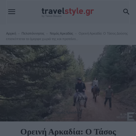
Αρχική
Πελοπόννησος
Νομός Αρκαδίας
Ορεινή Αρκαδία: Ο Τάσος Δούσης
επισκέπτεται τα όμορφα χωριά της και προτείνει...
Νομός Αρκαδίας
Ορεινή Αρκαδία: Ο Τάσος