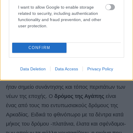
I want to allow Google to enable storage
related to security, including authentication
functionality and fraud prevention, and other
user protection.
CONFIRM
Βυτίνα
Πριν τη Βυτίνα οπωσδήποτε κάντε μια στάση στον
Data Deletion
Data Access
Privacy Policy
δρόμο της Αγάπης… Ονομάστηκε έτσι γιατί παλιά
ήταν σημείο συνάντησης και τόπος περιπάτων των
νέων της εποχής. Ο
δρόμος της Αγάπης
είναι
ένας από τους πιο εντυπωσιακούς δρόμους της
Αρκαδίας. Ειδικά το φθινόπωρο με τα δέντρα κατά
μήκος του δρόμου -πλατάνια, έλατα και σφένδαμοι-
των οποίων τα φύλλα χρυσαφίζουν, η εικόνα που