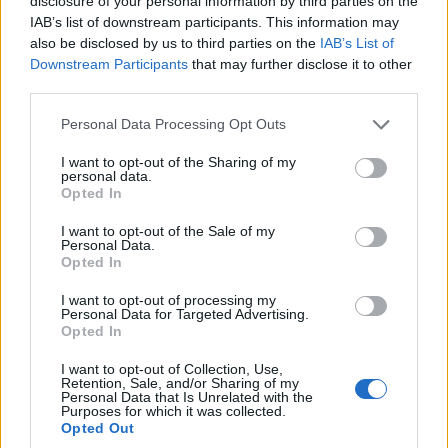
disclosure of your personal information by third parties on the
IAB’s list of downstream participants. This information may
also be disclosed by us to third parties on the
IAB’s List of
Downstream Participants
that may further disclose it to other
third parties.
Please note that this website/app uses one or more Google
Personal Data Processing Opt Outs
services and may gather and store information including but
not limited to your visit or usage behaviour. You may click to
I want to opt-out of the Sharing of my
personal data.
grant or deny consent to Google and its third-party tags to
Opted In
use your data for below specified purposes in below Google
consent section.
I want to opt-out of the Sale of my
Personal Data.
Opted In
I want to opt-out of processing my
Personal Data for Targeted Advertising.
Στεμνίτσα
Opted In
Από τη Στεμνίτσα κατευθυνθείτε στη
Βυτίνα
, τη
I want to opt-out of Collection, Use,
Retention, Sale, and/or Sharing of my
σταρ των χειμερινών διακοπών στην Αρκαδία! Η
Personal Data that Is Unrelated with the
Purposes for which it was collected.
Βυτίνα είναι το πιο τουριστικό χωριό του Μαινάλου
Opted Out