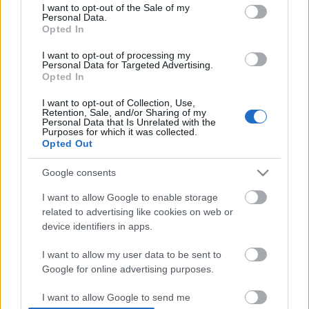
κτίρια που δεσπόζουν, σε ταξιδεύουν σε μια άλλη
consent section.
I want to opt-out of the Sale of my
Personal Data.
εποχή. Ωστόσο, η παράδοση αποκτά άλλο νόημα
Opted In
στο εστιατόριο
Παλαιά Πόλις
, όπου απολαμβάνεις
I want to opt-out of processing my
Personal Data for Targeted Advertising.
δημιουργικά πιάτα με πρωταγωνιστή τις
Opted In
θρακιώτικες γεύσεις.
I want to opt-out of Collection, Use,
Retention, Sale, and/or Sharing of my
Personal Data that Is Unrelated with the
Το πολυβραβευμένο εστιατόριο δε χρειάζεται
Purposes for which it was collected.
Opted Out
συστάσεις για τους ντόπιους και τους λάτρεις της
γαστρονομίας, μιας και αποτελεί μια δημοφιλή
Google consents
διεύθυνση στην πόλη. Το καλοδιατηρημένο κτίριο
I want to allow Google to enable storage
του εστιατορίου μας μυεί στην αρχιτεκτονική
related to advertising like cookies on web or
device identifiers in apps.
φιλοσοφία του οικισμού και αντανακλά την τέχνη
των μαστόρων της εποχής και την αίγλη του
I want to allow my user data to be sent to
Google for online advertising purposes.
παρελθόντος.
I want to allow Google to send me