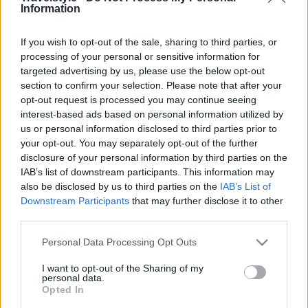
συναντά τη γαστρονομία —
Information
Κορυφαία απόλαυση στην καρδιά
If you wish to opt-out of the sale, sharing to third parties, or
της Ξάνθης
processing of your personal or sensitive information for
targeted advertising by us, please use the below opt-out
section to confirm your selection. Please note that after your
opt-out request is processed you may continue seeing
Χριστίνα Καλαμπακτασώτη
interest-based ads based on personal information utilized by
us or personal information disclosed to third parties prior to
4 Δεκεμβρίου 2024, 9:00
your opt-out. You may separately opt-out of the further
disclosure of your personal information by third parties on the
IAB’s list of downstream participants. This information may
also be disclosed by us to third parties on the
IAB’s List of
Downstream Participants
that may further disclose it to other
third parties.
Please note that this website/app uses one or more Google
Personal Data Processing Opt Outs
services and may gather and store information including but
Στα γραφικά καλντερίμια της Παλιάς Πόλης στην
not limited to your visit or usage behaviour. You may click to
I want to opt-out of the Sharing of my
personal data.
grant or deny consent to Google and its third-party tags to
Ξάνθη, τα μεγαλοπρεπή αρχοντικά και τα ιστορικά
Opted In
use your data for below specified purposes in below Google