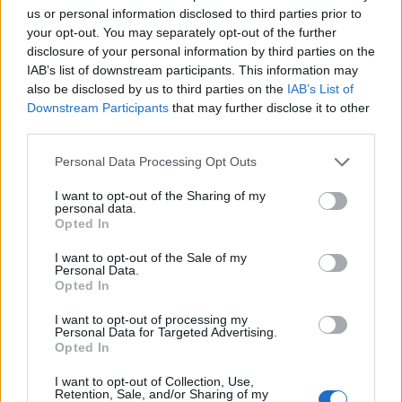
us or personal information disclosed to third parties prior to
your opt-out. You may separately opt-out of the further
disclosure of your personal information by third parties on the
IAB’s list of downstream participants. This information may
also be disclosed by us to third parties on the
IAB’s List of
Downstream Participants
that may further disclose it to other
third parties.
Please note that this website/app uses one or more Google
Personal Data Processing Opt Outs
services and may gather and store information including but
not limited to your visit or usage behaviour. You may click to
I want to opt-out of the Sharing of my
personal data.
grant or deny consent to Google and its third-party tags to
Opted In
Η πανέμορφη παραλία Παπά Νερό στο Πήλιο είναι
use your data for below specified purposes in below Google
consent section.
I want to opt-out of the Sale of my
από τις πιο διάσημες παραλίες . Η πεντακάθαρη
Personal Data.
Opted In
αμμουδερή παραλία της με τη χρυσαφένια άμμο, τα
γαλάζια αιγαιοπελαγίτικα νερά και το καταπράσινο
I want to opt-out of processing my
Personal Data for Targeted Advertising.
βουνό που την περιβάλλει την κάνουν να μοιάζει με
Opted In
κάποιο εξωτικό μέρος.
I want to opt-out of Collection, Use,
Retention, Sale, and/or Sharing of my