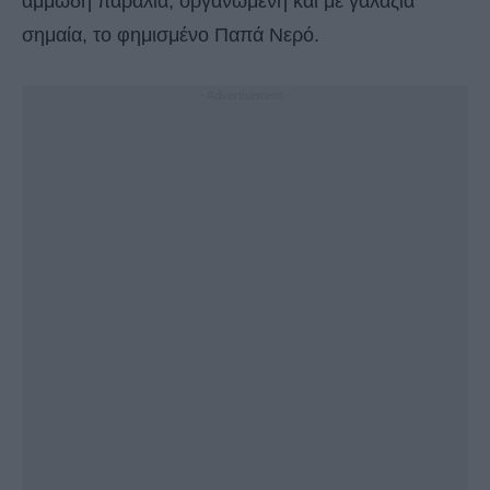
αμμώδη παραλία, οργανωμένη και με γαλάζια
σημαία, το φημισμένο Παπά Νερό.
- Advertisement -