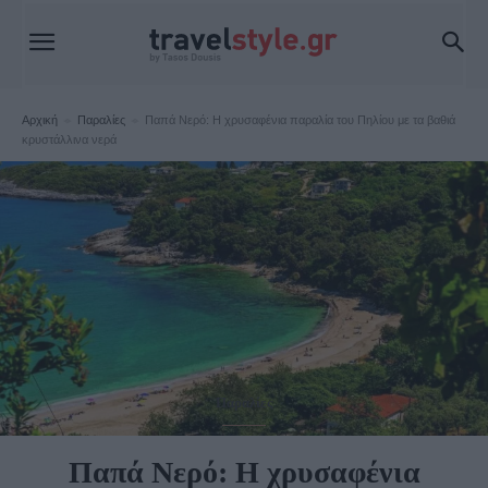
Αρχική
Παραλίες
Παπά Νερό: H χρυσαφένια παραλία του Πηλίου με τα βαθιά
κρυστάλλινα νερά
Παραλίες
Παπά Νερό: H χρυσαφένια