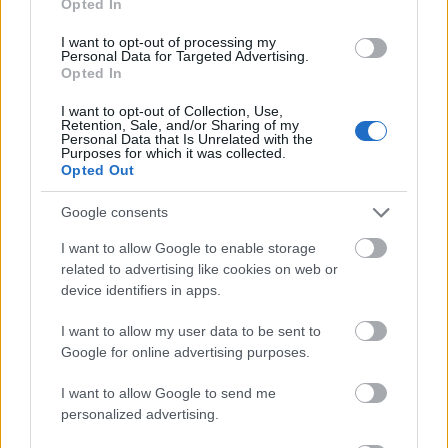
Opted In
I want to opt-out of processing my
Personal Data for Targeted Advertising.
Opted In
I want to opt-out of Collection, Use,
Retention, Sale, and/or Sharing of my
Personal Data that Is Unrelated with the
Purposes for which it was collected.
Opted Out
Watch this video on YouTube
.
Google consents
Πρόσβαση:
I want to allow Google to enable storage
related to advertising like cookies on web or
Η παραλία βρίσκεται στην περιοχή μεταξύ
device identifiers in apps.
Κήρινθου και Βασιλικών
, στη βορειοανατολική
I want to allow my user data to be sent to
Εύβοια. Από τη Χαλκίδα απέχει 50 χιλιόμετρα ( 1
Google for online advertising purposes.
ώρα και 10 λεπτά περίπου με το αυτοκίνητο). Από
I want to allow Google to send me
την Κήρινθο ακολουθείς πινακίδες προς Πετάλη – ο
personalized advertising.
δρόμος είναι
ασφαλτοστρωμένος μέχρι ένα