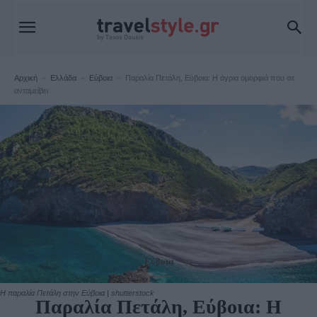
Αρχική
Ελλάδα
Εύβοια
Παραλία Πετάλη, Εύβοια: Η άγρια ομορφιά που σε
ανταμείβει
Εύβοια
Η παραλία Πετάλη στην Εύβοια | shutterstock
Παραλία Πετάλη, Εύβοια: Η