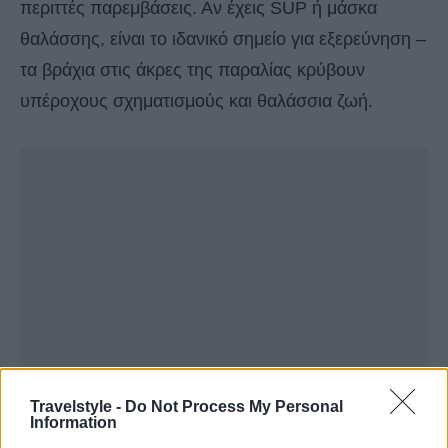
περιττές παρεμβάσεις. Αν έχεις SUP ή μάσκα
θαλάσσης, είναι το ιδανικό σημείο για εξερεύνηση –
τα βράχια στις άκρες της παραλίας κρύβουν
υπέροχους σχηματισμούς και θαλάσσια ζωή.
Travelstyle -
Do Not Process My Personal
Information