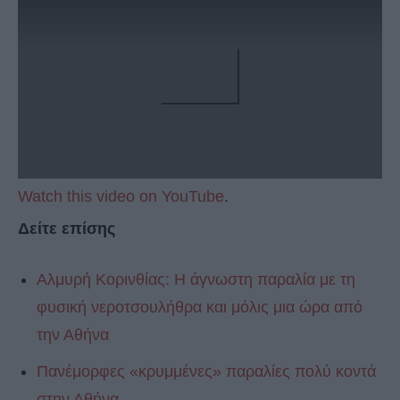
Watch this video on YouTube
.
Δείτε επίσης
Αλμυρή Κορινθίας: Η άγνωστη παραλία με τη
φυσική νεροτσουλήθρα και μόλις μια ώρα από
την Αθήνα
Πανέμορφες «κρυμμένες» παραλίες πολύ κοντά
στην Αθήνα