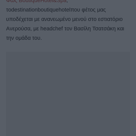
Φως BoutiqueHotel&Spa
,
τοdestinationboutiquehotelπου φέτος μας
υποδέχεται με ανανεωμένο μενού στο εστιατόριο
Aνερούσα, με headchef τον Βασίλη Τσατσάκη και
την ομάδα του.