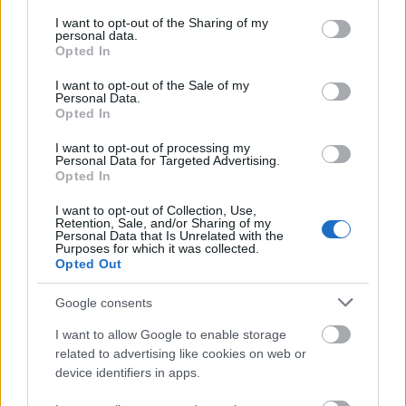
services and may gather and store information including but
not limited to your visit or usage behaviour. You may click to
I want to opt-out of the Sharing of my
personal data.
grant or deny consent to Google and its third-party tags to
Opted In
use your data for below specified purposes in below Google
consent section.
I want to opt-out of the Sale of my
Personal Data.
Opted In
I want to opt-out of processing my
Personal Data for Targeted Advertising.
Opted In
I want to opt-out of Collection, Use,
Retention, Sale, and/or Sharing of my
Personal Data that Is Unrelated with the
Purposes for which it was collected.
Opted Out
Ενταγμένο απόλυτα στο φυσικό περιβάλλον με
παραδοσιακή αρχιτεκτονική και λιτή πολυτέλεια,
Google consents
είναι το ιδανικό ξενοδοχείο για να ανακαλύψεις την
I want to allow Google to enable storage
άγρια ομορφιά και τη μοναδική γοητεία της Μάνης.
related to advertising like cookies on web or
device identifiers in apps.