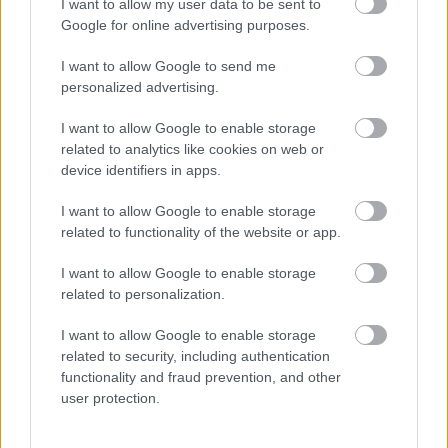
Η τοποθεσία του ξενοδοχείου σας επιτρέπει να
I want to allow my user data to be sent to
Google for online advertising purposes.
επισκεφτείτε τα γύρω χωριά της περιοχής, σε ένα
roadtrip που πραγματικά θα σας γεμίσει με εικόνες
I want to allow Google to send me
personalized advertising.
ανεπανάληπτης ομορφιάς. Σε συνεννόηση με το
ξενοδοχείο, θα αποφασίσετε σε ποιο από τα
I want to allow Google to enable storage
related to analytics like cookies on web or
υπέροχα χωριά (Λιμένι, Οίτυλο κ.λπ.) θα
device identifiers in apps.
παρακολουθήσετε την Ανάσταση, αφού ο παπάς
I want to allow Google to enable storage
της περιοχής κάνει την αναστάσιμη λειτουργία
related to functionality of the website or app.
πηγαίνοντας από το ένα στο άλλο.
I want to allow Google to enable storage
related to personalization.
I want to allow Google to enable storage
related to security, including authentication
functionality and fraud prevention, and other
user protection.