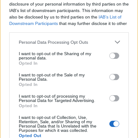
disclosure of your personal information by third parties on the
IAB’s list of downstream participants. This information may
also be disclosed by us to third parties on the
IAB’s List of
Downstream Participants
that may further disclose it to other
third parties.
Please note that this website/app uses one or more Google
Personal Data Processing Opt Outs
services and may gather and store information including but
not limited to your visit or usage behaviour. You may click to
I want to opt-out of the Sharing of my
personal data.
grant or deny consent to Google and its third-party tags to
Opted In
use your data for below specified purposes in below Google
consent section.
I want to opt-out of the Sale of my
Personal Data.
Opted In
I want to opt-out of processing my
Personal Data for Targeted Advertising.
Opted In
I want to opt-out of Collection, Use,
Retention, Sale, and/or Sharing of my
Personal Data that Is Unrelated with the
Purposes for which it was collected.
Opted Out