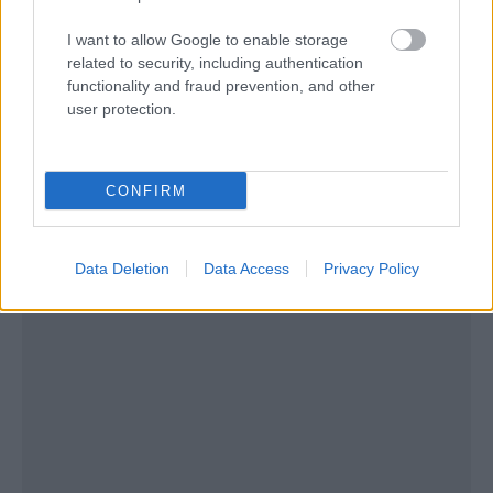
εξαιρετικές καταδυτικές επιλογές στους ταξιδιώτες.
I want to allow Google to enable storage
Για μια διαφορετική εμπειρία, υπάρχει το
related to security, including authentication
Μογγονήσι
μόλις λίγα μίλια από το λιμάνι στον
functionality and fraud prevention, and other
user protection.
Γάιο, έίναι ένα μικρό νησάκι, με ιδιαίτερη ομορφιά.
CONFIRM
Data Deletion
Data Access
Privacy Policy