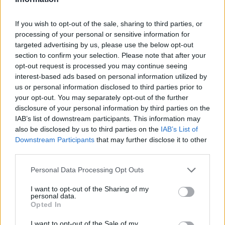
If you wish to opt-out of the sale, sharing to third parties, or
processing of your personal or sensitive information for
targeted advertising by us, please use the below opt-out
section to confirm your selection. Please note that after your
opt-out request is processed you may continue seeing
interest-based ads based on personal information utilized by
us or personal information disclosed to third parties prior to
your opt-out. You may separately opt-out of the further
Σύμφωνα με την IATA, η τάση αυτή καθοδηγείται
disclosure of your personal information by third parties on the
IAB’s list of downstream participants. This information may
κυρίως από τους νεότερους ταξιδιώτες, καθώς το
also be disclosed by us to third parties on the
IAB’s List of
25% των επιβατών κάτω των 26 ετών προτιμά τις
Downstream Participants
that may further disclose it to other
third parties.
κινητές πλατφόρμες για οργάνωση ταξιδιών.
Please note that this website/app uses one or more Google
Personal Data Processing Opt Outs
services and may gather and store information including but
Όπως δήλωσε ο Nick Careen, Senior Vice
not limited to your visit or usage behaviour. You may click to
I want to opt-out of the Sharing of my
President της IATA : «
Οι ταξιδιώτες θέλουν να
personal data.
grant or deny consent to Google and its third-party tags to
Opted In
use your data for below specified purposes in below Google
διαχειρίζονται τα ταξίδια τους όπως κάθε άλλη
consent section.
I want to opt-out of the Sale of my