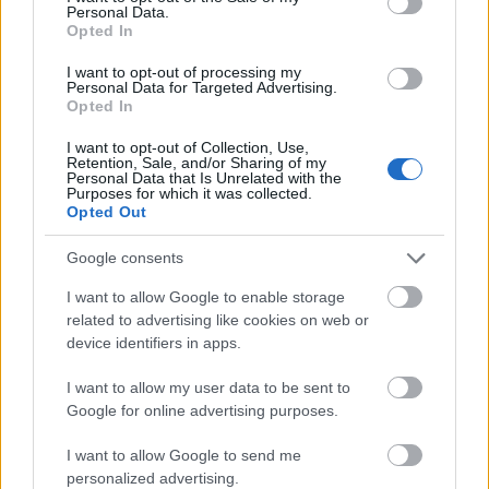
πτυχή της ζωής τους — μέσω του κινητού τους και
Personal Data.
Opted In
ψηφιακής ταυτότητας. Το μήνυμα είναι ξεκάθαρο:
τους αρέσει και θέλουν ακόμη περισσότερα
».
I want to opt-out of processing my
Personal Data for Targeted Advertising.
Opted In
Νέα εποχή πληρωμών και «έξυπνων
I want to opt-out of Collection, Use,
Retention, Sale, and/or Sharing of my
αποσκευών»
Personal Data that Is Unrelated with the
Purposes for which it was collected.
Opted Out
Οι πιστωτικές και χρεωστικές κάρτες παραμένουν
το κυρίαρχο μέσο πληρωμής (72%), αλλά χάνουν
Google consents
έδαφος έναντι των ψηφιακών πορτοφολιών, που
I want to allow Google to enable storage
related to advertising like cookies on web or
αυξήθηκαν από 20% σε 28%. Παράλληλα, τα
device identifiers in apps.
instant payments όπως το IATA Pay
I want to allow my user data to be sent to
διπλασιάστηκαν σε 8%.
Google for online advertising purposes.
Ανάλογη δυναμική καταγράφεται και στα
I want to allow Google to send me
personalized advertising.