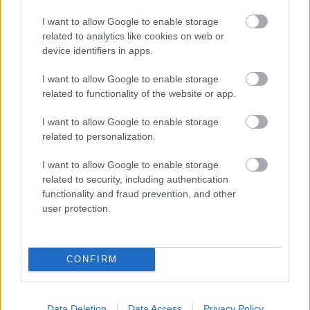
ηλεκτρονικά tags αποσκευών, τα οποία
χρησιμοποιούνται πλέον από το 35% των
I want to allow Google to enable storage
related to analytics like cookies on web or
ταξιδιωτών (έναντι 28% το 2024), προσφέροντας
device identifiers in apps.
τη δυνατότητα αυτόματης δημιουργίας ετικετών
I want to allow Google to enable storage
μέσω κινητού κατά το mobile check-in.
related to functionality of the website or app.
I want to allow Google to enable storage
related to personalization.
I want to allow Google to enable storage
related to security, including authentication
functionality and fraud prevention, and other
user protection.
CONFIRM
Data Deletion
Data Access
Privacy Policy