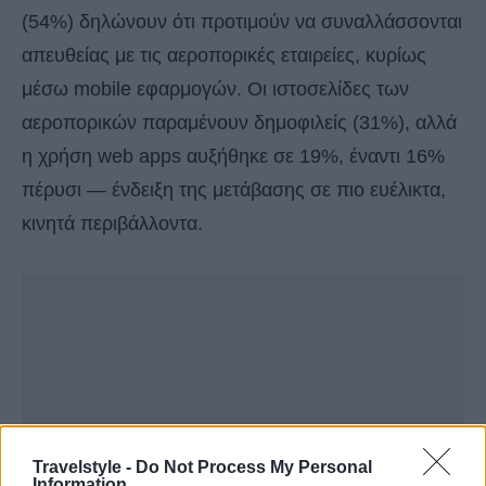
(54%) δηλώνουν ότι προτιμούν να συναλλάσσονται
απευθείας με τις αεροπορικές εταιρείες, κυρίως
μέσω mobile εφαρμογών. Οι ιστοσελίδες των
αεροπορικών παραμένουν δημοφιλείς (31%), αλλά
η χρήση web apps αυξήθηκε σε 19%, έναντι 16%
πέρυσι — ένδειξη της μετάβασης σε πιο ευέλικτα,
κινητά περιβάλλοντα.
Travelstyle -
Do Not Process My Personal
Information