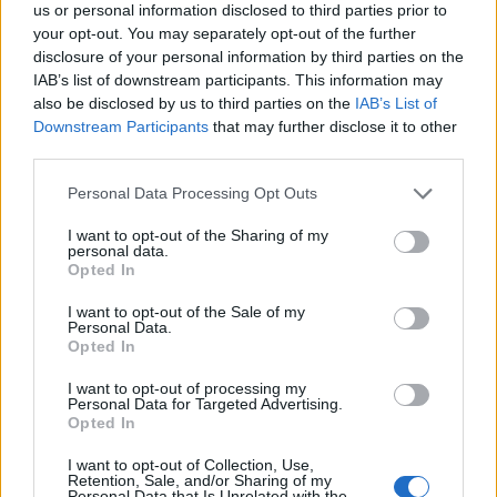
ξόδεψαν τα περισσότερα στον τουρισμό το 2023,
us or personal information disclosed to third parties prior to
your opt-out. You may separately opt-out of the further
με την Ιταλία να εκτινάσσεται από τη 10η στην
disclosure of your personal information by third parties on the
έβδομη θέση.
IAB’s list of downstream participants. This information may
also be disclosed by us to third parties on the
IAB’s List of
Downstream Participants
that may further disclose it to other
third parties.
Please note that this website/app uses one or more Google
Personal Data Processing Opt Outs
services and may gather and store information including but
not limited to your visit or usage behaviour. You may click to
I want to opt-out of the Sharing of my
personal data.
grant or deny consent to Google and its third-party tags to
Opted In
use your data for below specified purposes in below Google
consent section.
I want to opt-out of the Sale of my
Personal Data.
Opted In
I want to opt-out of processing my
Personal Data for Targeted Advertising.
Opted In
Υπερτουρισμός στη Βενετία το καλοκαίρι
I want to opt-out of Collection, Use,
Retention, Sale, and/or Sharing of my
Personal Data that Is Unrelated with the