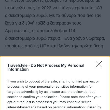
Οι Κινέζοι τουρίστες ξόδεψαν τα περισσότερα, με
το σύνολο τους το 2023 να φτάνει περίπου τα 183
δισεκατομμύρια ευρώ. Με τα σύνορα που άνοιξαν
ξανά για διεθνή ταξίδια ξεπέρασαν τους
Αμερικανούς, οι οποίοι ξόδεψαν 114
δισεκατομμύρια ευρώ πέρυσι. Ένα χρόνο νωρίτερα,
τουρίστες από τις ΗΠΑ κατέλαβαν την πρώτη θέση.
Οι Γερμανοί ήταν οι τρίτοι υψηλότερα σε
Travelstyle -
Do Not Process My Personal
τουριστικές δαπάνες, συγκεντρώνοντας συνολικά
Information
104 δισεκατομμύρια ευρώ και οι Βρετανοί τέταρτοι
If you wish to opt-out of the sale, sharing to third parties, or
με 102 δισεκατομμύρια ευρώ.
processing of your personal or sensitive information for
targeted advertising by us, please use the below opt-out
Ο
Καναδάς, η Ιταλία, η Ινδία, η Ρωσία και η
section to confirm your selection. Please note that after your
opt-out request is processed you may continue seeing
Κορέα
συμπληρώνουν τη λίστα με τις χώρες που
interest-based ads based on personal information utilized by