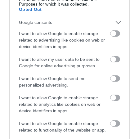
Ποιες χώρες επωφελούνται
Purposes for which it was collected.
Opted Out
περισσότερο από τον τουρισμό;
Google consents
Όσον αφορά τα κέρδη από τον τουρισμό, στην
I want to allow Google to enable storage
related to advertising like cookies on web or
κατάταξη ηγούνται οι
ΗΠΑ
, που ανήλθαν σε 164
device identifiers in apps.
δισεκατομμύρια ευρώ το 2023. Ακολούθησαν η
I want to allow my user data to be sent to
Ισπανία
με κέρδη 86 δισεκατομμυρίων ευρώ, το
Google for online advertising purposes.
Ηνωμένο Βασίλειο
με 69 δισεκατομμύρια ευρώ, η
I want to allow Google to send me
Γαλλία
με 64 δισεκατομμύρια ευρώ και η
Ιταλία
με
personalized advertising.
52 δισ. ευρώ.
I want to allow Google to enable storage
related to analytics like cookies on web or
device identifiers in apps.
I want to allow Google to enable storage
related to functionality of the website or app.