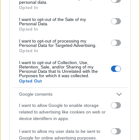
personal data.
grant or deny consent to Google and its third-party tags to
Opted In
έννοια του ελληνικού μεζέ, συνδυάζοντας την
use your data for below specified purposes in below Google
consent section.
παράδοση με μια πιο φρέσκια, δημιουργική
I want to opt-out of the Sale of my
Personal Data.
ματιά.
Opted In
I want to opt-out of processing my
Personal Data for Targeted Advertising.
Στεγασμένο σε ένα από τα πιο ιδιαίτερα κτίρια της
Opted In
περιοχής, το
Pomelo
ενσωματώνει την ιστορία του
I want to opt-out of Collection, Use,
τόπου σε ένα περιβάλλον που αποπνέει
Retention, Sale, and/or Sharing of my
Personal Data that Is Unrelated with the
ανεπιτήδευτη κομψότητα και ζεστή φιλοξενία
.
Purposes for which it was collected.
Opted Out
Pomelo: Μια νέα προσέγγιση στον
Google consents
μεζέ
I want to allow Google to enable storage
related to advertising like cookies on web or
device identifiers in apps.
Το
Pomelo
αποφεύγει τις ταμπέλες. Δεν είναι
ούτε
I want to allow my user data to be sent to
μια κλασική ταβέρνα ούτε ένα αυστηρό fine
Google for online advertising purposes.