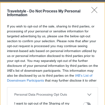
του ελληνικού μεζέ στην Άνδρο
Travelstyle -
Do Not Process My Personal
Information
Travelstyle Team
If you wish to opt-out of the sale, sharing to third parties, or
processing of your personal or sensitive information for
11 Μαΐου 2026, 14:44
targeted advertising by us, please use the below opt-out
section to confirm your selection. Please note that after your
opt-out request is processed you may continue seeing
interest-based ads based on personal information utilized by
us or personal information disclosed to third parties prior to
your opt-out. You may separately opt-out of the further
disclosure of your personal information by third parties on the
IAB’s list of downstream participants. This information may
Στα στενά, φωτεινά σοκάκια στο
πανέμορφο
also be disclosed by us to third parties on the
IAB’s List of
Downstream Participants
that may further disclose it to other
Μπατσί της Άνδρου
, υπάρχει ένα μέρος που
third parties.
μοιάζει να αποτυπώνει ιδανικά το πνεύμα του
Please note that this website/app uses one or more Google
Personal Data Processing Opt Outs
σύγχρονου Αιγαίου. Το
Pomelo
δεν είναι απλώς
services and may gather and store information including but
not limited to your visit or usage behaviour. You may click to
I want to opt-out of the Sharing of my
ένα εστιατόριο είναι μια εμπειρία που
εξελίσσει την