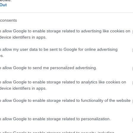
Out
consents
o allow Google to enable storage related to advertising like cookies on
evice identifiers in apps.
o allow my user data to be sent to Google for online advertising
s.
to allow Google to send me personalized advertising.
ε αυτόν είναι το πρώτο βασικό πράγμα. Είτε αναζητάτε
o allow Google to enable storage related to analytics like cookies on
 δωμάτια ή πολυτελή ξενοδοχεία, εδώ θα δείτε τα
evice identifiers in apps.
o allow Google to enable storage related to functionality of the website
 ξενοδοχεία, όπως το πεντάστερο
Sacher
(κεντρική
o allow Google to enable storage related to personalization.
 (ή φιλικά προς τον προϋπολογισμό), η πόλη έχει
ε, συμπεριλαμβανομένων κάποιοων (σχετικά)
o allow Google to enable storage related to security, including