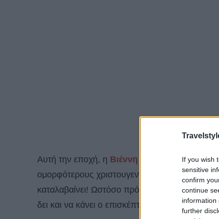
Travelstyl
Αυτή την εποχή, η
Βιέννη
έχει την τιμητική τη
If you wish 
sensitive in
ομορφότερους χριστουγεννιάτικους προορισμού
confirm you
καταλαβαίνει! Ωστόσο πρόκειται για μια πόλ
continue se
information 
δει και να κάνει ο επισκέπτης, οπότε όποια επ
further disc