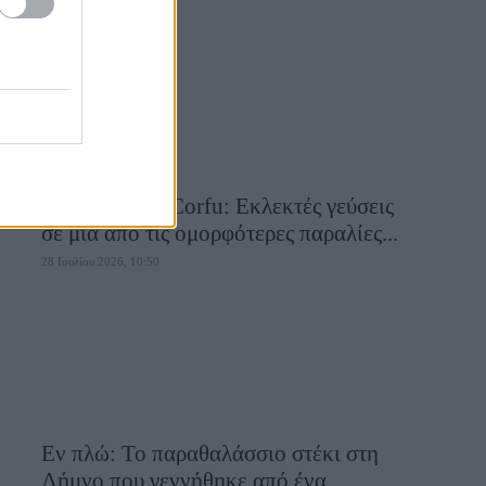
28 Ιουλίου 2026, 10:58
Aiolia Avlaki Corfu: Εκλεκτές γεύσεις
σε μία από τις ομορφότερες παραλίες...
28 Ιουλίου 2026, 10:50
Εν πλώ: Το παραθαλάσσιο στέκι στη
Λήμνο που γεννήθηκε από ένα...