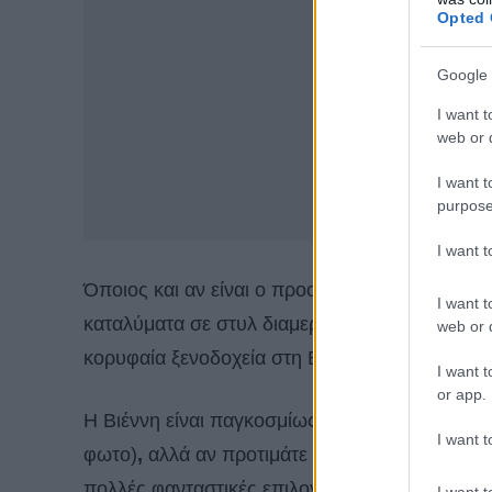
Opted 
Google 
I want t
web or d
I want t
purpose
I want 
Όποιος και αν είναι ο προορισμός, η διαμονή σ
I want t
καταλύματα σε στυλ διαμερισμάτων, οικονομικά
web or d
κορυφαία ξενοδοχεία στη Βιέννη!
I want t
or app.
Η Βιέννη είναι παγκοσμίως γνωστή για μεγάλα
I want t
φωτο)
,
αλλά αν προτιμάτε πιο χαλαρά πράγματα
πολλές φανταστικές επιλογές για να διαλέξετ
I want t