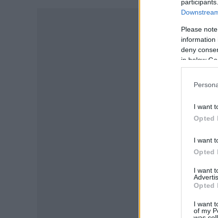
participants
Downstream 
-
Please note
information 
deny consent
in below Go
Persona
I want t
Opted 
I want t
Opted 
I want 
Advertis
Opted 
I want t
of my P
was col