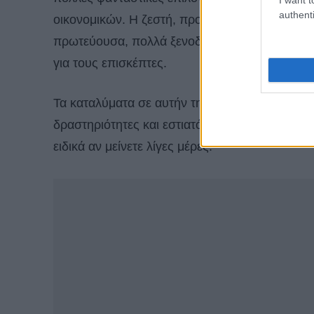
authenti
οικονομικών. Η ζεστή, προσωπική φιλοξενία ε
πρωτεύουσα, πολλά ξενοδοχεία το δείχνουν π
για τους επισκέπτες.
Τα καταλύματα σε αυτήν τη λίστα βρίσκονται ε
δραστηριότητες και εστιατόρια της Βιέννης , κά
ειδικά αν μείνετε λίγες μέρες.