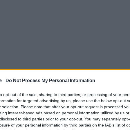
e -
Do Not Process My Personal Information
ς καθώς είναι ένας από τους δημοφιλέστερους αλλά και
to opt-out of the sale, sharing to third parties, or processing of your per
formation for targeted advertising by us, please use the below opt-out s
ς. Όποιος έχει κάνει Χριστούγεννα στη Βιέννη,
r selection. Please note that after your opt-out request is processed y
η ούτως ή άλλως πανέμορφη με πάρα πολλά πράγματα να
eing interest-based ads based on personal information utilized by us or
disclosed to third parties prior to your opt-out. You may separately opt-
οχή και να πάτε είναι σίγουρο ότι θα περάσετε υπέροχα!
losure of your personal information by third parties on the IAB’s list of