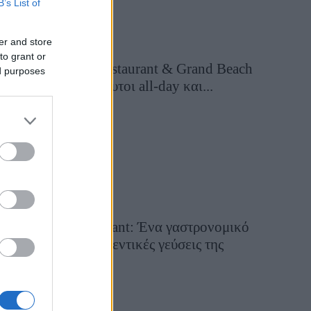
B’s List of
er and store
to grant or
Grand Asia Restaurant & Grand Beach
ed purposes
Club: Οι απόλυτοι all-day και...
1 ημέρα πριν
Tsapis Restaurant: Ένα γαστρονομικό
ταξίδι στις αυθεντικές γεύσεις της
Σίφνου!
29 Ιουλίου 2026, 9:54