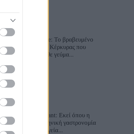
Toula’s Seaside: Το βραβευμένο
εστιατόριο της Κέρκυρας που
μετατρέπει κάθε γεύμα...
28 Ιουλίου 2026, 11:05
Cavos Restaurant: Εκεί όπου η
αυθεντική ελληνική γαστρονομία
συναντά τη μαγεία...