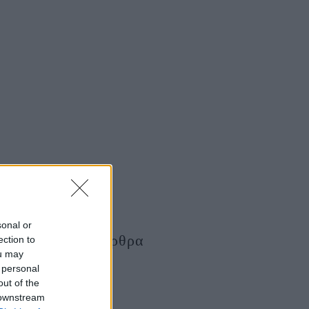
sonal or
Τελευταία Άρθρα
ection to
ou may
 personal
out of the
 downstream