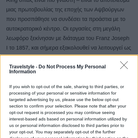
μιας πρωτοβουλίας της εποχής των Αψβούργων
που προσπάθησε να συνδέσει τα προάστια με το
αυτοκρατορικό κέντρο. Οι εργασίες στη μεγάλη
λεωφόρο ξεκίνησαν με διάταγμα του Franz Joseph
I το 1857, και σήμερα εξακολουθεί να λειτουργεί ως
το κύριο βοήθημα προσανατολισμού για κάθε
επισκέπτη της Βιέννης.
Travelstyle -
Do Not Process My Personal
Information
Γιατί να πάτε; Κατασκευασμένη για να αναδεικνύει
If you wish to opt-out of the sale, sharing to third parties, or
processing of your personal or sensitive information for
τα καλύτερα της αυτοκρατορίας των Αψβούργων,
targeted advertising by us, please use the below opt-out
μια βόλτα γύρω από το Δαχτυλίδι είναι ο
section to confirm your selection. Please note that after your
opt-out request is processed you may continue seeing
ευκολότερος τρόπος για να θαυμάσετε μερικά από
interest-based ads based on personal information utilized by
τα μεγαλύτερα κτίρια της πόλης. Διανύοντας μόνο
us or personal information disclosed to third parties prior to
τη σχετικά μικρή απόσταση μεταξύ Karlsplatz και
your opt-out. You may separately opt-out of the further