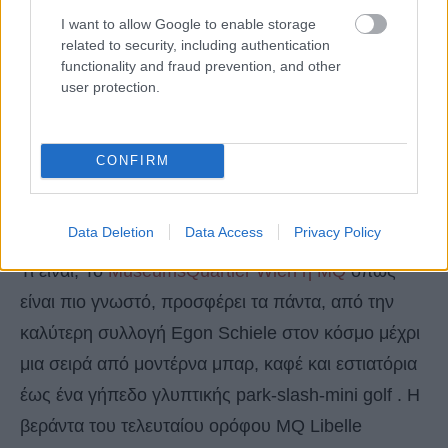
I want to allow Google to enable storage
related to security, including authentication
functionality and fraud prevention, and other
user protection.
CONFIRM
Data Deletion
Data Access
Privacy Policy
Τι είναι; Το
MuseumsQuartier Wien ή MQ
όπως
είναι πιο γνωστό, προσφέρει τα πάντα, από την
καλύτερη συλλογή Egon Schiele στον κόσμο μέχρι
μια σειρά από μοντέρνα μπαρ, καφέ και εστιατόρια
έως ένα γήπεδο γλυπτικής park-slash-mini golf . Η
βεράντα του τελευταίου ορόφου MQ Libelle