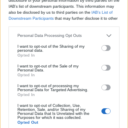
disclosure of your personal information by third parties on the
Schottentor σας επιτρέπει να επισκεφθείτε την
IAB’s list of downstream participants. This information may
Κρατική Όπερα, το Burggarten, το Hofburg, την
also be disclosed by us to third parties on the
IAB’s List of
Downstream Participants
that may further disclose it to other
Εθνική Βιβλιοθήκη, Μουσεία, το Κοινοβούλιο, το
third parties.
Volksgarten, το Burgtheater, την πόλη Αίθουσα και
Please note that this website/app uses one or more Google
Personal Data Processing Opt Outs
το Πανεπιστήμιο!
services and may gather and store information including but
not limited to your visit or usage behaviour. You may click to
I want to opt-out of the Sharing of my
personal data.
grant or deny consent to Google and its third-party tags to
Opted In
use your data for below specified purposes in below Google
consent section.
I want to opt-out of the Sale of my
Personal Data.
Opted In
I want to opt-out of processing my
Personal Data for Targeted Advertising.
Opted In
I want to opt-out of Collection, Use,
Retention, Sale, and/or Sharing of my
Personal Data that Is Unrelated with the
Purposes for which it was collected.
Opted Out