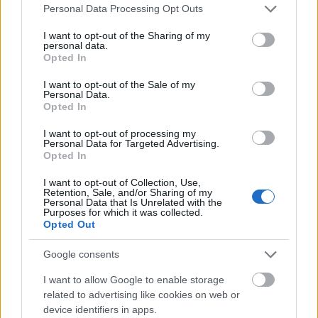
Please note that this website/app uses one or more Google
Personal Data Processing Opt Outs
services and may gather and store information including but
not limited to your visit or usage behaviour. You may click to
I want to opt-out of the Sharing of my
personal data.
grant or deny consent to Google and its third-party tags to
Opted In
use your data for below specified purposes in below Google
consent section.
I want to opt-out of the Sale of my
Personal Data.
Opted In
I want to opt-out of processing my
Personal Data for Targeted Advertising.
Opted In
I want to opt-out of Collection, Use,
Retention, Sale, and/or Sharing of my
Personal Data that Is Unrelated with the
Purposes for which it was collected.
Opted Out
Google consents
I want to allow Google to enable storage
related to advertising like cookies on web or
device identifiers in apps.