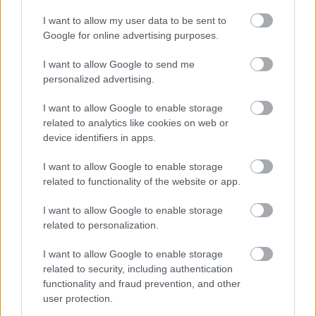
I want to allow my user data to be sent to
Google for online advertising purposes.
I want to allow Google to send me
Οι συμβουλές από αεροσυνοδούς
personalized advertising.
για να έχετε καλύτερα ταξίδια!
I want to allow Google to enable storage
related to analytics like cookies on web or
device identifiers in apps.
Το περιοδικό
Travel+Leisure
έκανε μια έρευνα
ρωτώντας αεροσυνοδούς από όλο τον κόσμο
I want to allow Google to enable storage
related to functionality of the website or app.
ζητώντας τους μερικές συμβουλές σχετικά με τους
τρόπους που οι επιβάτες μπορούν να
I want to allow Google to enable storage
related to personalization.
τελειοποιήσουν την εμπειρία της πτήσης τους.
I want to allow Google to enable storage
Υπάρχουν πολλοί παράγοντες που πρέπει να
related to security, including authentication
functionality and fraud prevention, and other
λαμβάνει κανείς υπόψη όταν πρόκειται να ταξιδέψει
user protection.
με το αεροπλάνο, από το πώς να κοιμηθεί, πώς να