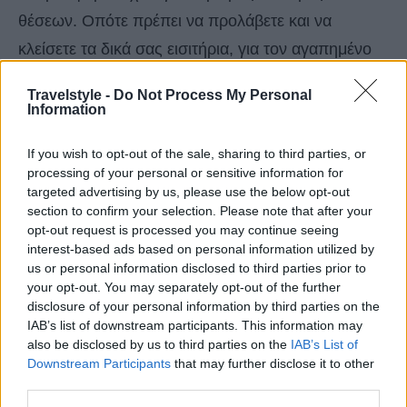
θέσεων. Οπότε πρέπει να προλάβετε και να
κλείσετε τα δικά σας εισιτήρια, για τον αγαπημένο
σας προορισμό.
Travelstyle -
Do Not Process My Personal
Information
H προσφορά ισχύει για κρατήσεις θέσεων που θα
If you wish to opt-out of the sale, sharing to third parties, or
γίνουν στις 29 Νοεμβρίου 2019, από τις 00:00
processing of your personal or sensitive information for
μέχρι τις 23:59, σε πτήσεις που θα
targeted advertising by us, please use the below opt-out
section to confirm your selection. Please note that after your
πραγματοποιηθούν
από 8 Ιανουαρίου 2020 έως
opt-out request is processed you may continue seeing
31 Μαΐου 2020.
interest-based ads based on personal information utilized by
us or personal information disclosed to third parties prior to
your opt-out. You may separately opt-out of the further
disclosure of your personal information by third parties on the
IAB’s list of downstream participants. This information may
also be disclosed by us to third parties on the
IAB’s List of
Downstream Participants
that may further disclose it to other
third parties.