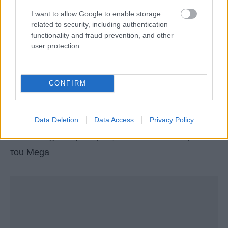
I want to allow Google to enable storage
ετών.
related to security, including authentication
functionality and fraud prevention, and other
Ακόμη, σε σημερινές του δηλώσεις, από τη
user protection.
Ντάουνινγκ Στριτ, ο Μπόρις Τζόνσον απηύθυνε
δραματική έκκληση για εμβολιασμό με την τρίτη
CONFIRM
δόση, λέγοντας ότι ίσως είναι υποχρεωτική για τα
ταξίδια.
Data Deletion
Data Access
Privacy Policy
Δείτε το σχετικό ρεπορτάζ από το δελτίο ειδήσεων
του Mega