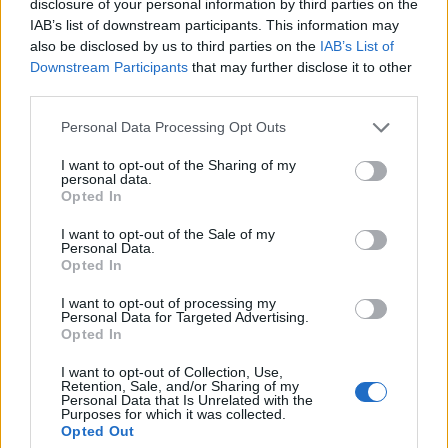
disclosure of your personal information by third parties on the
IAB’s list of downstream participants. This information may
also be disclosed by us to third parties on the
IAB’s List of
Downstream Participants
that may further disclose it to other
third parties.
Please note that this website/app uses one or more Google
Personal Data Processing Opt Outs
services and may gather and store information including but
not limited to your visit or usage behaviour. You may click to
I want to opt-out of the Sharing of my
Υπενθυμίζεται ότι, σύμφωνα με τη τωρινή
personal data.
grant or deny consent to Google and its third-party tags to
Opted In
νομοθεσία, το πιστοποιητικό COVID έχει διάρκεια
use your data for below specified purposes in below Google
consent section.
για ένα χρόνο.
I want to opt-out of the Sale of my
Personal Data.
Opted In
I want to opt-out of processing my
Personal Data for Targeted Advertising.
Opted In
I want to opt-out of Collection, Use,
Retention, Sale, and/or Sharing of my
Personal Data that Is Unrelated with the
Purposes for which it was collected.
Opted Out