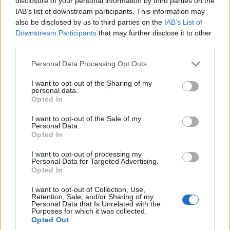
disclosure of your personal information by third parties on the
IAB’s list of downstream participants. This information may
also be disclosed by us to third parties on the
IAB’s List of
Downstream Participants
that may further disclose it to other
third parties.
Please note that this website/app uses one or more Google
Personal Data Processing Opt Outs
services and may gather and store information including but
not limited to your visit or usage behaviour. You may click to
I want to opt-out of the Sharing of my
personal data.
grant or deny consent to Google and its third-party tags to
Opted In
use your data for below specified purposes in below Google
consent section.
I want to opt-out of the Sale of my
Personal Data.
Opted In
I want to opt-out of processing my
Personal Data for Targeted Advertising.
Opted In
I want to opt-out of Collection, Use,
Retention, Sale, and/or Sharing of my
Personal Data that Is Unrelated with the
Purposes for which it was collected.
Opted Out