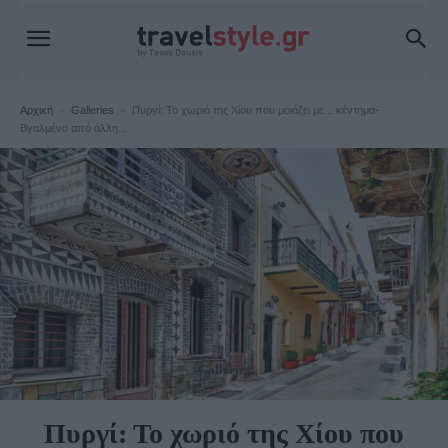
Αρχική
Galleries
Πυργί: Το χωριό της Χίου που μοιάζει με... κέντημα-
Βγαλμένο από άλλη...
Galleries
Πυργί: Το χωριό της Χίου που