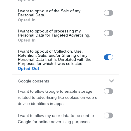
use your data for below specified purposes in below Google
consent section.
I want to opt-out of the Sale of my
Personal Data.
Opted In
I want to opt-out of processing my
Τα δρομολόγια είναι τα εξής:
Personal Data for Targeted Advertising.
Opted In
Μπολόνια – Αθήνα | από 5 Ιουλίου, 2 φορές την
I want to opt-out of Collection, Use,
Retention, Sale, and/or Sharing of my
εβδομάδα (4 φορές από 5 Αυγούστου)
Personal Data that Is Unrelated with the
Purposes for which it was collected.
Opted Out
Μπολόνια – Κέρκυρα | από 4 Ιουλίου, 2 φορές
την εβδομάδα (3 φορές από 2 Αυγούστου)
Google consents
Μπολόνια – Ηράκλειο | από 4 Ιουλίου, 1 φορά
I want to allow Google to enable storage
related to advertising like cookies on web or
την εβδομάδα (2 φορές από 6 Αυγούστου)
device identifiers in apps.
Μπολόνια – Κεφαλονιά | από 4 Ιουλίου, 1 φορά
I want to allow my user data to be sent to
την εβδομάδα (2 φορές από 5 Αυγούστου)
Google for online advertising purposes.