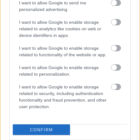
Μπολόνια – Κως | από 4 Ιουλίου, 1 φορά την
I want to allow Google to send me
personalized advertising.
εβδομάδα
I want to allow Google to enable storage
Μπολόνια – Μύκονος | από 4 Ιουλίου, 1 φορά
related to analytics like cookies on web or
την εβδομάδα (2 φορές από 4 Αυγούστου)
device identifiers in apps.
Μπολόνια – Ρόδος | από 2 Ιουλίου, 1 φορά την
I want to allow Google to enable storage
related to functionality of the website or app.
εβδομάδα
I want to allow Google to enable storage
Μπολόνια – Θεσσαλονίκη | από 3 Ιουλίου, 1
related to personalization.
φορά την εβδομάδα
I want to allow Google to enable storage
Μπολόνια – Ζάκυνθος | από 6 Ιουλίου, 1 φορά
related to security, including authentication
functionality and fraud prevention, and other
την εβδομάδα
user protection.
Κατάνια – Αθήνα | από 3 Ιουλίου, 2 φορές την
εβδομάδα
CONFIRM
Κατάνια – Ρόδος | από 1η Αυγούστου, 1 φορά