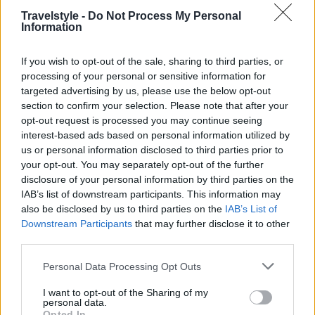
Οι πτήσεις με μικρότερη συχνότητα από μια φορά
Travelstyle -
Do Not Process My Personal
Information
την ημέρα βασίζονται στο σύστημα ημερολογίου
του αερομεταφορέα, ωστόσο ορισμένες ημέρες
If you wish to opt-out of the sale, sharing to third parties, or
μπορεί να έχουν 2 πτήσεις αντί για μία.
processing of your personal or sensitive information for
targeted advertising by us, please use the below opt-out
section to confirm your selection. Please note that after your
opt-out request is processed you may continue seeing
interest-based ads based on personal information utilized by
us or personal information disclosed to third parties prior to
your opt-out. You may separately opt-out of the further
disclosure of your personal information by third parties on the
IAB’s list of downstream participants. This information may
also be disclosed by us to third parties on the
IAB’s List of
Downstream Participants
that may further disclose it to other
third parties.
Please note that this website/app uses one or more Google
Personal Data Processing Opt Outs
services and may gather and store information including but
not limited to your visit or usage behaviour. You may click to
I want to opt-out of the Sharing of my
personal data.
grant or deny consent to Google and its third-party tags to
Opted In