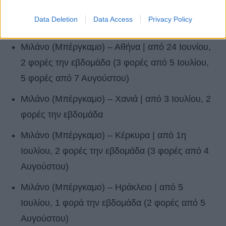
την εβδομάδα (1 πτήση επιπλέον
Data Deletion
Data Access
Privacy Policy
προγραμματισμένη στις 4 Ιουλίου)
Μιλάνο (Μπέργκαμο) – Αθήνα | από 24 Ιουνίου,
2 φορές την εβδομάδα (3 φορές από 5 Ιουλίου,
5 φορές από 7 Αυγούστου)
Μιλάνο (Μπέργκαμο) – Χανιά | από 3 Ιουλίου, 2
φορές την εβδομάδα
Μιλάνο (Μπέργκαμο) – Κέρκυρα | από 1η
Ιουλίου, 2 φορές την εβδομάδα (3 φορές από 4
Αυγούστου)
Μιλάνο (Μπέργκαμο) – Ηράκλειο | από 5
Ιουλίου, 1 φορά την εβδομάδα (2 φορές από 5
Αυγούστου)