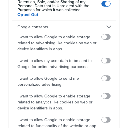
Retention, Sale, and/or Sharing of my
Personal Data that Is Unrelated with the
Purposes for which it was collected.
Opted Out
Google consents
I want to allow Google to enable storage
Ο Τάσος Δούσης στα Χανιά με τις
related to advertising like cookies on web or
device identifiers in apps.
“Εικόνες”
I want to allow my user data to be sent to
Google for online advertising purposes.
Ποιος είναι ο καλύτερος στα ταξίδια; Ποιος ξέρει
σπιθαμή προς σπιθαμή την
Ελλάδα
. Ουδείς
I want to allow Google to send me
personalized advertising.
καλύτερος από τον
Τάσο Δούση που μέσα από την
εκπομπή του Εικόνες
αλλά και με τόση ταξιδιωτική
I want to allow Google to enable storage
related to analytics like cookies on web or
εμπειρία στην πλάτη θα σας δείξει τώρα όλα όσα
device identifiers in apps.
πρέπει να κάνετε και να δείτε στα υπέροχα
Χανιά
.
I want to allow Google to enable storage
Καθίστε αναπαυτικά και απολαύστε λοιπόν το
related to functionality of the website or app.