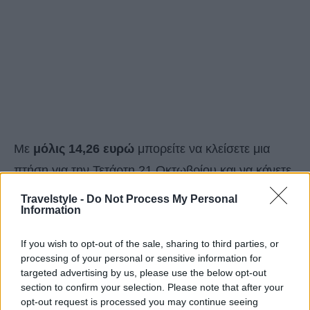
Με
μόλις 14,26 ευρώ
μπορείτε να κλείσετε μια
πτήση για την Τετάρτη 21 Οκτωβρίου και να κάνετε
ένα μίνι tour στην πανέμορφη αυτή κρητική πόλη
Travelstyle -
Do Not Process My Personal
Information
που είναι το ίδιο δελεαστική
και το φθινόπωρο.
If you wish to opt-out of the sale, sharing to third parties, or
processing of your personal or sensitive information for
targeted advertising by us, please use the below opt-out
section to confirm your selection. Please note that after your
opt-out request is processed you may continue seeing