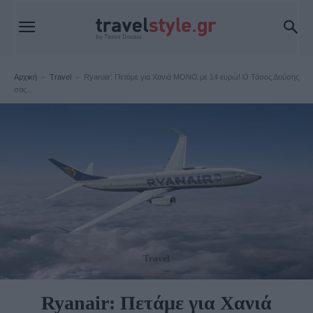
Αρχική
Travel
Ryanair: Πετάμε για Χανιά ΜΟΝΟ με 14 ευρώ! Ο Τάσος Δούσης
σάς...
Travel
Ryanair: Πετάμε για Χανιά