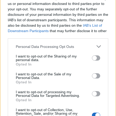
us or personal information disclosed to third parties prior to
your opt-out. You may separately opt-out of the further
Η low cost
αεροπορική
disclosure of your personal information by third parties on the
εταιρεία εξασφαλίζει
χαμηλές τιμές
για να κάνετε
IAB’s list of downstream participants. This information may
also be disclosed by us to third parties on the
IAB’s List of
ένα ταξίδι αρκεί να βρείτε τον κατάλληλο για εσάς
Downstream Participants
that may further disclose it to other
προορισμό και να κάνετε την κράτησή σας μέχρι
third parties.
17/05/2023
για ταξίδι μεταξύ 01/05/23 ως και
Please note that this website/app uses one or more Google
Personal Data Processing Opt Outs
services and may gather and store information including but
30/06/23
.
not limited to your visit or usage behaviour. You may click to
I want to opt-out of the Sharing of my
personal data.
grant or deny consent to Google and its third-party tags to
Opted In
use your data for below specified purposes in below Google
consent section.
I want to opt-out of the Sale of my
Personal Data.
Opted In
I want to opt-out of processing my
Personal Data for Targeted Advertising.
Opted In
I want to opt-out of Collection, Use,
Retention, Sale, and/or Sharing of my