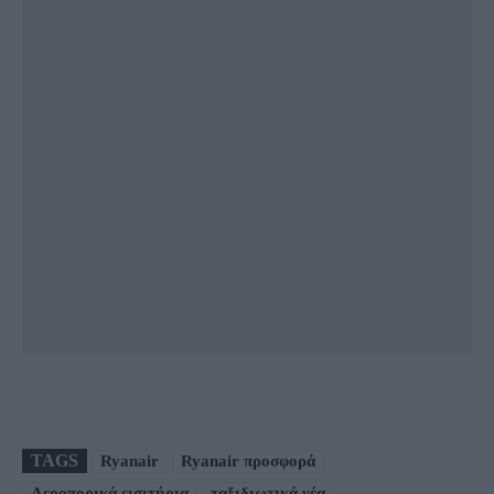
TAGS
Ryanair
Ryanair προσφορά
Αεροπορικά εισιτήρια
ταξιδιωτικά νέα