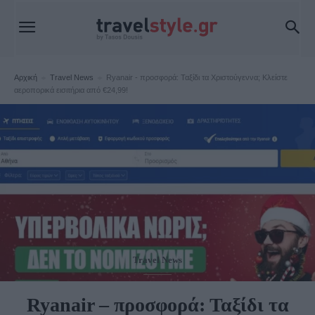
Αρχική
Travel News
Ryanair - προσφορά: Ταξίδι τα Χριστούγεννα; Κλείστε
αεροπορικά εισιτήρια από €24,99!
Travel News
Ryanair – προσφορά: Ταξίδι τα