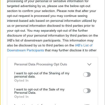
processing of your personal or sensitive information for
targeted advertising by us, please use the below opt-out
section to confirm your selection. Please note that after your
opt-out request is processed you may continue seeing
interest-based ads based on personal information utilized by
us or personal information disclosed to third parties prior to
your opt-out. You may separately opt-out of the further
disclosure of your personal information by third parties on the
IAB’s list of downstream participants. This information may
Η low cost
αεροπορική
also be disclosed by us to third parties on the
IAB’s List of
εταιρεία εξασφαλίζει
χαμηλές τιμές
για να κάνετε
Downstream Participants
that may further disclose it to other
third parties.
ένα ταξίδι την περίοδο των Χριστουγέννων αρκεί να
Please note that this website/app uses one or more Google
βρείτε τον κατάλληλο για εσάς προορισμό
για
Personal Data Processing Opt Outs
services and may gather and store information including but
ταξίδι μεταξύ 15/12/23 ως και 07/01/24
.
not limited to your visit or usage behaviour. You may click to
I want to opt-out of the Sharing of my
personal data.
grant or deny consent to Google and its third-party tags to
Opted In
use your data for below specified purposes in below Google
consent section.
I want to opt-out of the Sale of my
Personal Data.
Opted In