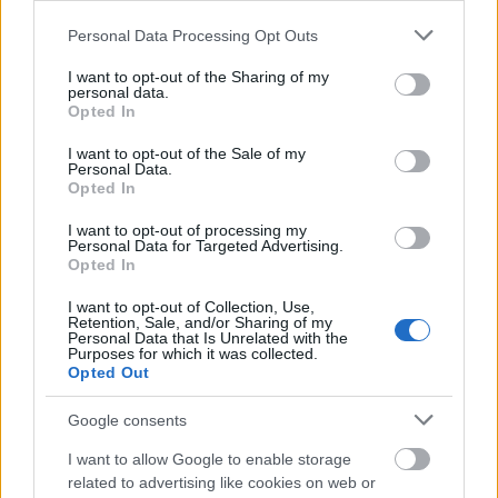
Please note that this website/app uses one or more Google
Personal Data Processing Opt Outs
Sokolata Patisserie: Μια
services and may gather and store information including but
σοκολατένια στάση στην Αθήνα
not limited to your visit or usage behaviour. You may click to
I want to opt-out of the Sharing of my
personal data.
grant or deny consent to Google and its third-party tags to
Opted In
use your data for below specified purposes in below Google
Στην Αθήνα, η
Sokolata Patisserie
ξεχωρίζει από
consent section.
I want to opt-out of the Sale of my
Personal Data.
την πρώτη ματιά
. Είναι από εκείνα τα μέρη που
Opted In
γίνονται σταθερό σημείο αναφοράς –από το πρωί
I want to opt-out of processing my
μέχρι το βράδυ– και που οι λάτρεις της
Personal Data for Targeted Advertising.
Opted In
εκλεπτυσμένης γεύσης και της premium σοκολάτας
I want to opt-out of Collection, Use,
αναγνωρίζουν και εκτιμούν.
Retention, Sale, and/or Sharing of my
Personal Data that Is Unrelated with the
Purposes for which it was collected.
Opted Out
Google consents
I want to allow Google to enable storage
related to advertising like cookies on web or