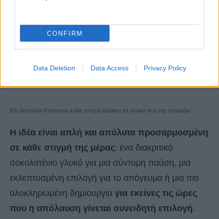
CONFIRM
Data Deletion
Data Access
Privacy Policy
Στη Sokolata Patisserie κάθε στιγμή βρίσκει το γλυκό που της ταιριάζει
Η ιδέα είναι απλή και απόλυτα προσαρμοσμένη
σε κάθε στιγμή της μέρας
: ένα διακριτικό
σοκολατένιο γλυκό για μια σύντομη παύση, μια
εκλεπτυσμένη επιλογή για το απόγευμα ή μια πιο
ολοκληρωμένη δημιουργία
για εκείνες τις ώρες
που η απόλαυση γίνεται συνειδητή επιλογή
.