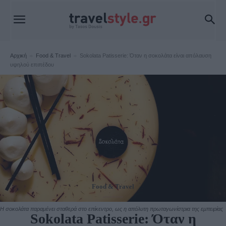
Αρχική
Food & Travel
Sokolata Patisserie: Όταν η σοκολάτα είναι απόλαυση
υψηλού επιπέδου
Food & Travel
H σοκολάτα παραμένει σταθερά στο επίκεντρο, ως η απόλυτη πρωταγωνίστρια της εμπειρίας
Sokolata Patisserie: Όταν η