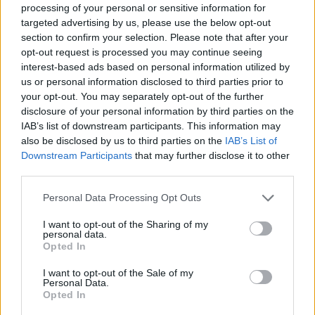
processing of your personal or sensitive information for
σεβασμό στην παράδοση, αλλά και σύγχρονη
targeted advertising by us, please use the below opt-out
ματιά. Λουκάνικα, χειροποίητα κεφτεδάκια, ζουμερά
section to confirm your selection. Please note that after your
opt-out request is processed you may continue seeing
παϊδάκια, πλούσιες σχάρες & σούβλες κρεατικών
interest-based ads based on personal information utilized by
και μεζέδες που συνοδεύουν ιδανικά το κρασί ή το
us or personal information disclosed to third parties prior to
your opt-out. You may separately opt-out of the further
τσίπουρο, αποτελούν μόνο μερικά από τα πιάτα
disclosure of your personal information by third parties on the
που δίνουν τον χαρακτήρα της κουζίνας.
IAB’s list of downstream participants. This information may
also be disclosed by us to third parties on the
IAB’s List of
Παράλληλα, τα ορεκτικά και οι σαλάτες
Downstream Participants
that may further disclose it to other
ολοκληρώνουν αρμονικά το τραπέζι, πάντα με
third parties.
γενναιόδωρες μερίδες και αυθεντική, σπιτική
Please note that this website/app uses one or more Google
Personal Data Processing Opt Outs
services and may gather and store information including but
αίσθηση.
not limited to your visit or usage behaviour. You may click to
I want to opt-out of the Sharing of my
personal data.
grant or deny consent to Google and its third-party tags to
Opted In
use your data for below specified purposes in below Google
consent section.
I want to opt-out of the Sale of my
Personal Data.
Opted In