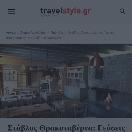
Αρχική
Νομός Αργολίδας
Ναύπλιο
Στάβλος Θρακοταβέρνα: Γεύσεις
παράδοσης στην καρδιά του Ναυπλίου
Ναύπλιο
Στάβλος Θρακοταβέρνα: Γεύσεις