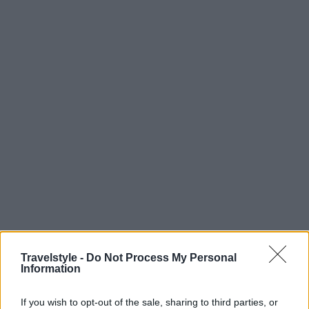
Travelstyle -
Do Not Process My Personal
Information
Ιδιαίτερη θέση στον «Στάβλο» κατέχουν οι
Θρακιώτικες γεύσεις, που παρουσιάζονται με
If you wish to opt-out of the sale, sharing to third parties, or