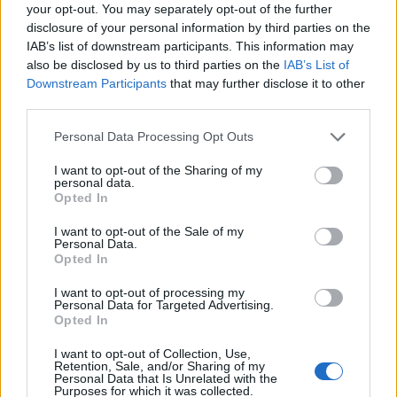
your opt-out. You may separately opt-out of the further
disclosure of your personal information by third parties on the
IAB’s list of downstream participants. This information may
also be disclosed by us to third parties on the
IAB’s List of
Downstream Participants
that may further disclose it to other
third parties.
Please note that this website/app uses one or more Google
Personal Data Processing Opt Outs
services and may gather and store information including but
not limited to your visit or usage behaviour. You may click to
I want to opt-out of the Sharing of my
personal data.
grant or deny consent to Google and its third-party tags to
Opted In
use your data for below specified purposes in below Google
consent section.
Οι αρκούδες βρίσκονται σε αυτό το σημείο γιατί
I want to opt-out of the Sale of my
Personal Data.
πλέον το φαγητό που τους προσφέρουν οι
Opted In
τουρίστες φαίνεται να είναι το αγαπημένο τους, ενώ
I want to opt-out of processing my
Personal Data for Targeted Advertising.
δεν έχουν συνηθίσει πλέον να τρέφονται στο
Opted In
δάσος.
I want to opt-out of Collection, Use,
Retention, Sale, and/or Sharing of my
Personal Data that Is Unrelated with the
Purposes for which it was collected.