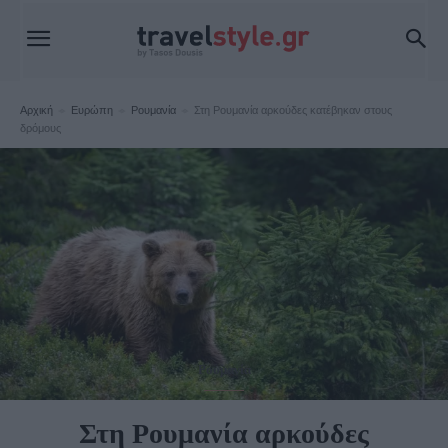
Αρχική
Ευρώπη
Ρουμανία
Στη Ρουμανία αρκούδες κατέβηκαν στους
δρόμους
Ρουμανία
Στη Ρουμανία αρκούδες