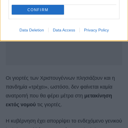
CONFIRM
Data Deletion
Data Access
Privacy Policy
Οι γιορτές των Χριστουγέννων πλησιάζουν και η
πανδημία «τρέχει», ωστόσο, δεν φαίνεται καμία
ανατροπή που θα φέρει μέτρα στη
μετακίνηση
εκτός νομού
τις γιορτές.
Η κυβέρνηση έχει απορρίψει το ενδεχόμενο γενικού