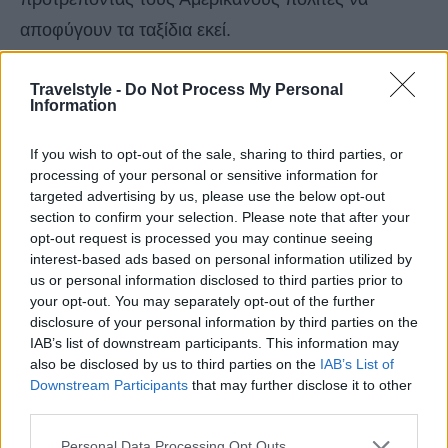
αποφύγουν τα ταξίδια εκεί.
Αντιθέτως,
υποβάθμισε στο «επίπεδο τρία:
Travelstyle -
Do Not Process My Personal
Information
χαμηλός κίνδυνος»
το Ισραήλ, την Αρούμπα, τις
αμερικανικές Παρθένες Νήσους, το Κουρασάο και
If you wish to opt-out of the sale, sharing to third parties, or
processing of your personal or sensitive information for
τη Γουαδελούπη.
targeted advertising by us, please use the below opt-out
section to confirm your selection. Please note that after your
opt-out request is processed you may continue seeing
interest-based ads based on personal information utilized by
us or personal information disclosed to third parties prior to
your opt-out. You may separately opt-out of the further
disclosure of your personal information by third parties on the
IAB’s list of downstream participants. This information may
also be disclosed by us to third parties on the
IAB’s List of
Downstream Participants
that may further disclose it to other
third parties.
Please note that this website/app uses one or more Google
Personal Data Processing Opt Outs