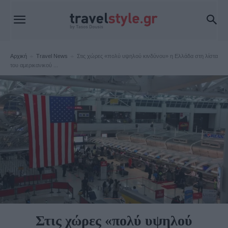
Αρχική
Travel News
Στις χώρες «πολύ υψηλού κινδύνου» η Ελλάδα στη λίστα
του αμερικανικού ...
Travel News
Στις χώρες «πολύ υψηλού