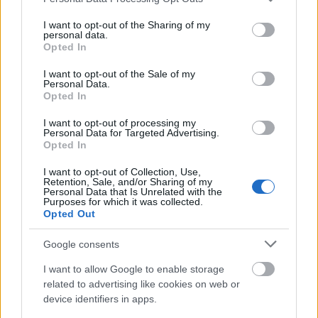
services and may gather and store information including but
not limited to your visit or usage behaviour. You may click to
I want to opt-out of the Sharing of my
personal data.
grant or deny consent to Google and its third-party tags to
Opted In
use your data for below specified purposes in below Google
Μετακίνηση εκτός νομού τα
consent section.
I want to opt-out of the Sale of my
Personal Data.
Χριστούγεννα – Τι θα ισχύει
Opted In
I want to opt-out of processing my
Φέτος μετά από δύο χρόνια με περιορισμούς και
Personal Data for Targeted Advertising.
Opted In
απαγορεύσεις, αυτά τα
Χριστούγεννα
η
μετακίνηση εκτός νομού
θα γίνει κανονικά,
για
I want to opt-out of Collection, Use,
Retention, Sale, and/or Sharing of my
Personal Data that Is Unrelated with the
την ακρίβεια χωρίς κάποια αλλαγή στα ισχύοντα
Purposes for which it was collected.
Opted Out
μέτρα σύμφωνα με τα οποία τουλάχιστον όσον
αφορά στο ταξίδι με το αυτοκίνητο δεν θα υπάρξει
Google consents
κάποιος περιορισμός (όπως ισχύει και τώρα)πέρα
I want to allow Google to enable storage
τον αριθμό των ατόμων που το όριο παραμένει στα
related to advertising like cookies on web or
device identifiers in apps.
4 άτομα.