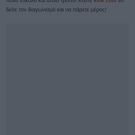
πολύ εύκολο και απλό τρόπο! Κάντε
κλικ εδώ
να
δείτε τον διαγωνισμό και να πάρετε μέρος!