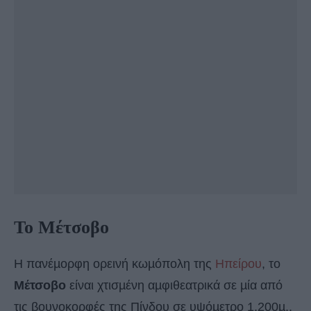
Το Μέτσοβο
Η πανέµορφη ορεινή κωµόπολη της
Ηπείρου
, το
Μέτσοβο
είναι χτισµένη αµφιθεατρικά σε µία από
τις βουνοκορφές της Πίνδου σε υψόµετρο 1.200µ.,