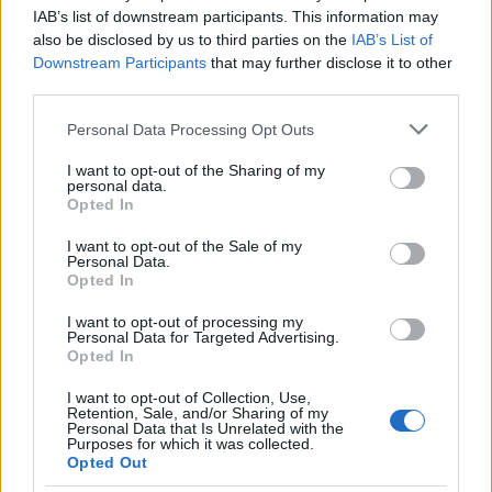
IAB’s list of downstream participants. This information may
also be disclosed by us to third parties on the
IAB’s List of
Downstream Participants
that may further disclose it to other
third parties.
Please note that this website/app uses one or more Google
Personal Data Processing Opt Outs
services and may gather and store information including but
not limited to your visit or usage behaviour. You may click to
I want to opt-out of the Sharing of my
personal data.
grant or deny consent to Google and its third-party tags to
Opted In
use your data for below specified purposes in below Google
consent section.
I want to opt-out of the Sale of my
Personal Data.
Opted In
I want to opt-out of processing my
Με φιλοσοφία αγάπης και σεβασμού για τη φύση,
Personal Data for Targeted Advertising.
Opted In
το πετρόκτιστο Aroma Dryos έχει πιστοποιηθεί με
το βραβείο Green Key και βρίσκεται σε κεντρική
I want to opt-out of Collection, Use,
Retention, Sale, and/or Sharing of my
Personal Data that Is Unrelated with the
τοποθεσία στο Μέτσοβο, σε απόσταση μόλις 3
Purposes for which it was collected.
Opted Out
λεπτών από την κεντρική πλατεία με υπέροχη θέα