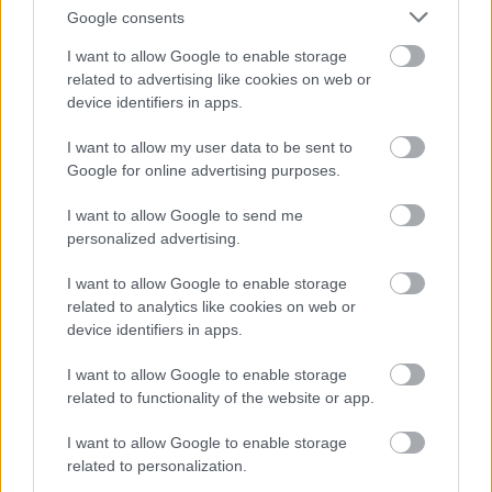
στα βουνά…
Google consents
I want to allow Google to enable storage
Τα δωμάτια έχουν κομψό design, διαθέτουν
related to advertising like cookies on web or
device identifiers in apps.
μπαλκόνι και εκπληκτική θέα!
I want to allow my user data to be sent to
Όλα τα δωμάτια στο Aroma Dryos Design Hotel
Google for online advertising purposes.
διαθέτουν μπαλκόνι, δωρεάν Wi-Fi, τζάκι, μίνι
I want to allow Google to send me
μπαρ, επιφάνεια εργασίας, δορυφορική τηλεόραση
personalized advertising.
LCD και μπάνιο με υδρομασάζ και πολυτελή
I want to allow Google to enable storage
προϊόντα περιποίησης.
related to analytics like cookies on web or
device identifiers in apps.
Οι επισκέπτες μπορούν να χαλαρώσουν στο
I want to allow Google to enable storage
related to functionality of the website or app.
lounge δίπλα στο μεγάλο τζάκι, με καφέ ή κρασί
από το μπαρ.
I want to allow Google to enable storage
related to personalization.