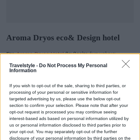
Aroma Dryos eco& Design hotel
Στο
Aroma Dryos Hotel
θα βρείτε ένα μείγμα
οικολογικών, παραδοσιακών και πολυτελών υλικών
Travelstyle -
Do Not Process My Personal
Information
που συνθέτουν μία εκλεπτυσμένη και οικεία
διακόσμηση και ταυτόχρονα θα απολαύσετε την
If you wish to opt-out of the sale, sharing to third parties, or
processing of your personal or sensitive information for
ποιότητα της αυθεντικής φιλοξενίας.
targeted advertising by us, please use the below opt-out
section to confirm your selection. Please note that after your
opt-out request is processed you may continue seeing
interest-based ads based on personal information utilized by
us or personal information disclosed to third parties prior to
your opt-out. You may separately opt-out of the further
disclosure of your personal information by third parties on the