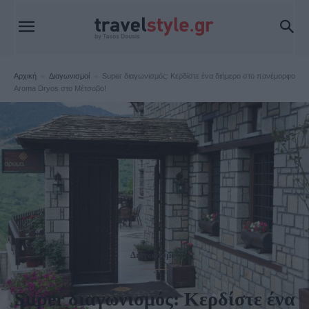
Αρχική
Διαγωνισμοί
Super διαγωνισμός: Κερδίστε ένα διήμερο στο πανέμορφο
Aroma Dryos στο Μέτσοβο!
Διαγωνισμοί
Super διαγωνισμός: Κερδίστε ένα