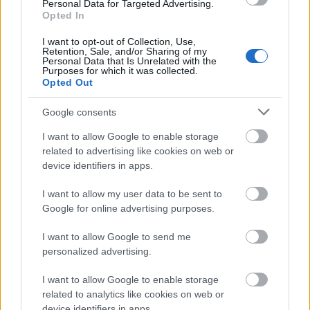
Personal Data for Targeted Advertising.
Opted In
I want to opt-out of Collection, Use,
Retention, Sale, and/or Sharing of my
Personal Data that Is Unrelated with the
Purposes for which it was collected.
Opted Out
Google consents
Μετά το Λας Βέγκας και το Μακάο της
Κίνας
, η
I want to allow Google to enable storage
Wynn Resorts έκανε την έκπληξη ανοίγοντας το
related to advertising like cookies on web or
Wynn Palace το 2016. Είναι ένα απίστευτο θέρετρο
device identifiers in apps.
που αποτελείται από 28 ορόφους και διαθέτει
I want to allow my user data to be sent to
πολυτελείς σουίτες, εστιατόρια κι ένα εκπληκτικό
Google for online advertising purposes.
σπα, ενώ έχει αποσπάσει πολλά βραβεία του
I want to allow Google to send me
Forbes Travel Guide Five Star Awards
.
personalized advertising.
I want to allow Google to enable storage
5. The Cosmopolitan, Λας Βέγκας, ΗΠΑ
related to analytics like cookies on web or
device identifiers in apps.