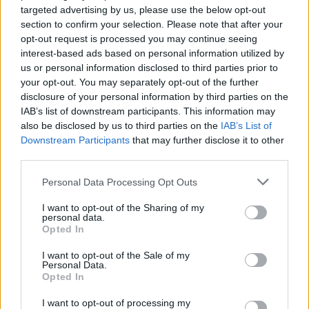
targeted advertising by us, please use the below opt-out
section to confirm your selection. Please note that after your
opt-out request is processed you may continue seeing
4. Wynn Palaca, Μακάο, Κίνα
interest-based ads based on personal information utilized by
us or personal information disclosed to third parties prior to
your opt-out. You may separately opt-out of the further
Κόστος: 4,2 δις δολάρια
disclosure of your personal information by third parties on the
IAB’s list of downstream participants. This information may
also be disclosed by us to third parties on the
IAB’s List of
Downstream Participants
that may further disclose it to other
third parties.
Please note that this website/app uses one or more Google
Personal Data Processing Opt Outs
services and may gather and store information including but
not limited to your visit or usage behaviour. You may click to
I want to opt-out of the Sharing of my
personal data.
grant or deny consent to Google and its third-party tags to
Opted In
use your data for below specified purposes in below Google
consent section.
I want to opt-out of the Sale of my
Personal Data.
Opted In
I want to opt-out of processing my