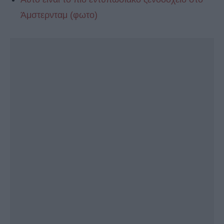
Άμστερνταμ (φωτο)