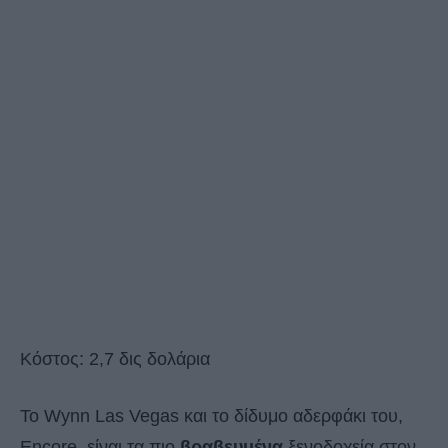
Κόστος: 2,7 δις δολάρια
Το Wynn Las Vegas και το δίδυμο αδερφάκι του,
Encore, είναι τα πιο
βραβευμένα
ξενοδοχεία στον