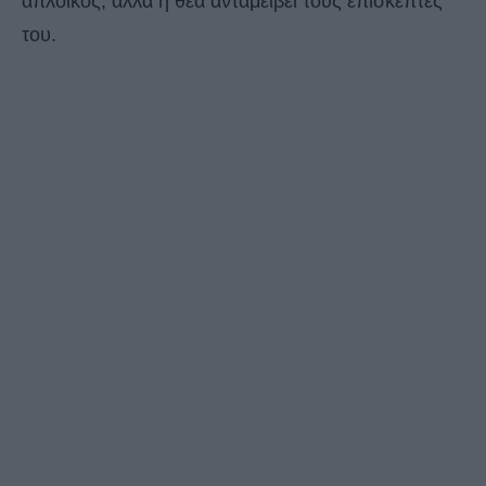
απλοϊκός, αλλά η θέα ανταμείβει τους επισκέπτες
του.