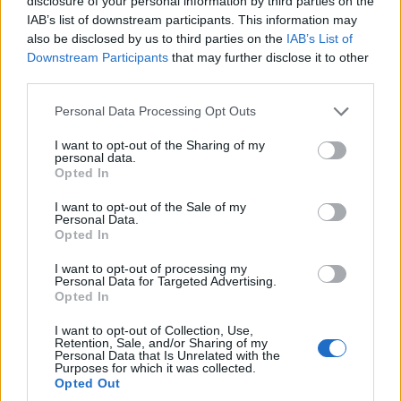
Ηνωμένα Αραβικά Εμιράτα
disclosure of your personal information by third parties on the
IAB’s list of downstream participants. This information may
also be disclosed by us to third parties on the
IAB’s List of
Το
Burj Al Arab
, ένα από τα πιο διάσημα ξενοδοχεία
Downstream Participants
that may further disclose it to other
στον κόσμο, κατασκευάστηκε σε ένα τεχνητό νησί
third parties.
στην παραλία Jumeirah. Το ξενοδοχείο 7 αστέρων
Please note that this website/app uses one or more Google
Personal Data Processing Opt Outs
services and may gather and store information including but
έχει ύψος 332 μ. έχει 56 ορόφους και μόνο 199
not limited to your visit or usage behaviour. You may click to
I want to opt-out of the Sharing of my
personal data.
σουίτες, οι οποίες ωστόσο είναι τεράστιες. Η
grant or deny consent to Google and its third-party tags to
Opted In
use your data for below specified purposes in below Google
μικρότερη σουίτα είναι 169 τ.μ. ενώ η μεγαλύτερη
consent section.
I want to opt-out of the Sale of my
και πιο πολυτελής είναι 780 τ.μ. Εκτός από την
Personal Data.
Opted In
εμβληματική τοποθεσία, το σχήμα και τις
I want to opt-out of processing my
εντυπωσιακές σουίτες το ελικοδρόμιο στην κορυφή
Personal Data for Targeted Advertising.
Opted In
του προσελκύει τα περισσότερα βλέμματα.
I want to opt-out of Collection, Use,
Retention, Sale, and/or Sharing of my
Personal Data that Is Unrelated with the
Purposes for which it was collected.
Opted Out