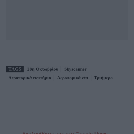
TAGS
28η Οκτωβρίου
Skyscanner
Αεροπορικά εισιτήρια
Αεροπορικά νέα
Τριήμερο