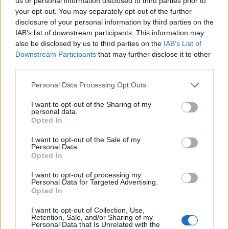
us or personal information disclosed to third parties prior to
your opt-out. You may separately opt-out of the further
disclosure of your personal information by third parties on the
IAB’s list of downstream participants. This information may
also be disclosed by us to third parties on the
IAB’s List of
Downstream Participants
that may further disclose it to other
third parties.
Please note that this website/app uses one or more Google
Personal Data Processing Opt Outs
services and may gather and store information including but
not limited to your visit or usage behaviour. You may click to
I want to opt-out of the Sharing of my
personal data.
grant or deny consent to Google and its third-party tags to
Opted In
use your data for below specified purposes in below Google
consent section.
I want to opt-out of the Sale of my
Personal Data.
Opted In
I want to opt-out of processing my
Personal Data for Targeted Advertising.
Opted In
I want to opt-out of Collection, Use,
Retention, Sale, and/or Sharing of my
Προσοχή, οι τιμές αυτές αφορούν σε πτήσεις με
Personal Data that Is Unrelated with the