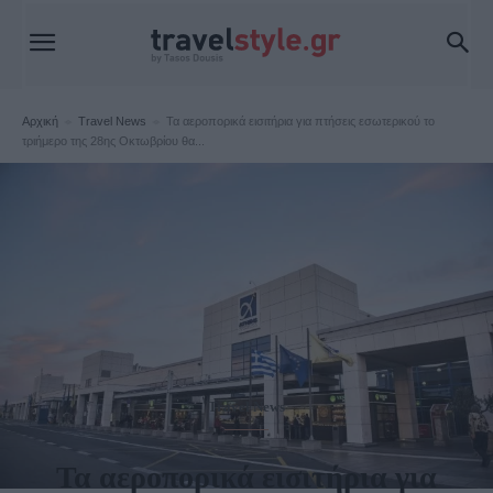
Αρχική
Travel News
Τα αεροπορικά εισιτήρια για πτήσεις εσωτερικού το
τριήμερο της 28ης Οκτωβρίου θα...
Travel News
Τα αεροπορικά εισιτήρια για